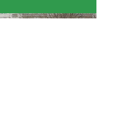
« Il faut beaucoup de passion pour être
réalisatrice. Il faut trouver le bon angle pour la
caméra. »
Adam