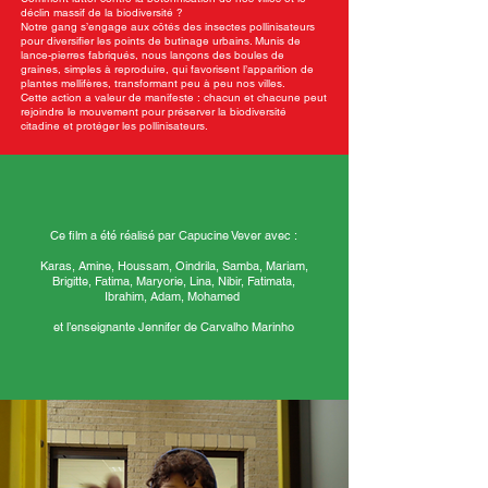
déclin massif de la biodiversité ?
Notre gang s’engage aux côtés des insectes pollinisateurs
pour diversifier les points de butinage urbains. Munis de
lance-pierres fabriqués, nous lançons des boules de
graines, simples à reproduire, qui favorisent l’apparition de
plantes mellifères, transformant peu à peu nos villes.
Cette action a valeur de manifeste : chacun et chacune peut
rejoindre le mouvement pour préserver la biodiversité
citadine et protéger les pollinisateurs.
Ce film a été réalisé par Capucine Vever avec :
Karas, Amine, Houssam, Oindrila, Samba, Mariam,
Brigitte, Fatima, Maryorie, Lina, Nibir, Fatimata,
Ibrahim, Adam, Mohamed
et l’enseignante Jennifer de Carvalho Marinho