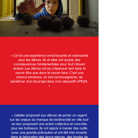
« Ce fut une expérience enrichissante et valorisante
pour les élèves. Ils et elles ont acquis des
connaissances fondamentales pour tout citoyen
éclairé. Les élèves ont pu s’épanouir tant dans le
savoir-être que dans le savoir-faire. C’est une
chance immense, en tant qu’enseignante, de
bénéficier d’un tel projet dans mon dispositif UPE2A.
»
« L’atelier proposait aux élèves de porter un regard
sur les enjeux du manque de biodiversité en ville tout
en leur proposant une action collective et concrète
pour les butineurs. Ils ont appris à manier des outils
avec une grande précaution et ont été très investis
dans la fabrication des lance-pierres, des boules de