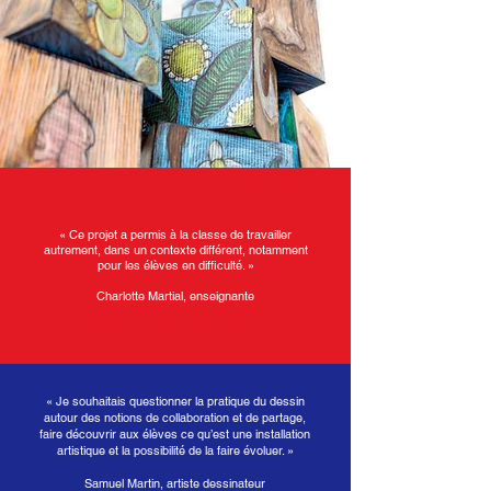
« Ce projet a permis à la classe de travailler
autrement, dans un contexte différent, notamment
pour les élèves en difficulté. »
Charlotte Martial, enseignante
« Je souhaitais questionner la pratique du dessin
autour des notions de collaboration et de partage,
faire découvrir aux élèves ce qu’est une installation
artistique et la possibilité de la faire évoluer. »
Samuel Martin, artiste dessinateur