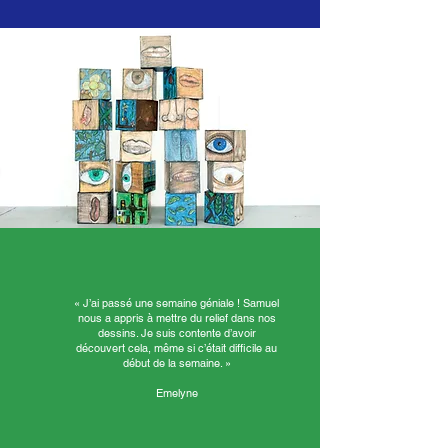
« J’ai passé une semaine géniale ! Samuel
nous a appris à mettre du relief dans nos
dessins. Je suis contente d’avoir
découvert cela, même si c’était difficile au
début de la semaine. »
Emelyne