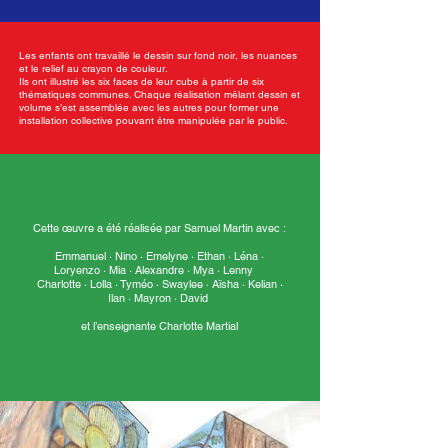
Les enfants ont travaillé le dessin sur fond noir, les nuances
et le relief au crayon de couleur.
Ils ont illustré les six faces de leur cube à partir de six
thématiques communes. Chaque réalisation mêlant dessin et
volume s’est assemblée avec les autres pour former une
installation collective pouvant être manipulée par le public.
Cette œuvre a été réalisée par Samuel Martin avec :
Emmanuel · Nino · Emelyne · Ethan · Léna ·
Loryenzo · Mia · Alexandre · Mya · Lenny
Charlotte · Lolla · Tyméo · Swaylee · Aïsha · Kelian ·
Ilan · Mayron · David
et l’enseignante Charlotte Martial