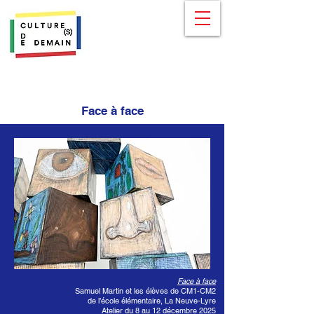
Face à face
Face à face
Samuel Martin et les élèves de CM1-CM2
de l’école élémentaire, La Neuve-Lyre
Atelier du 8 au 12 décembre 2025