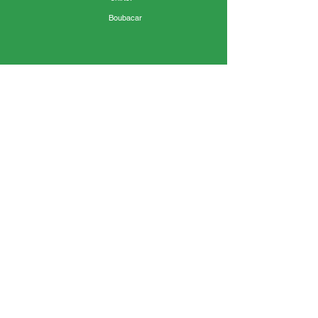
Boubacar
« C’était trop bien, j’ai aimé la salle colorée. J’ai
aimé les peintures. »
Ilyes