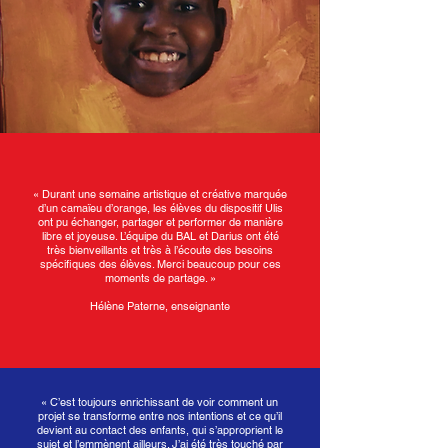
« Durant une semaine artistique et créative marquée
d’un camaïeu d’orange, les élèves du dispositif Ulis
ont pu échanger, partager et performer de manière
libre et joyeuse. L’équipe du BAL et Darius ont été
très bienveillants et très à l’écoute des besoins
spécifiques des élèves. Merci beaucoup pour ces
moments de partage. »
Hélène Paterne, enseignante
« C’est toujours enrichissant de voir comment un
projet se transforme entre nos intentions et ce qu’il
devient au contact des enfants, qui s’approprient le
sujet et l’emmènent ailleurs. J’ai été très touché par