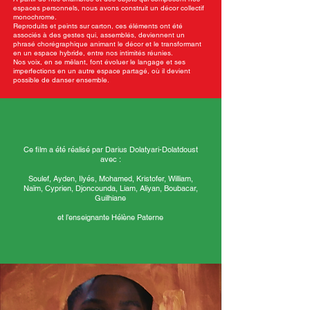
espaces personnels, nous avons construit un décor collectif
monochrome.
Reproduits et peints sur carton, ces éléments ont été
associés à des gestes qui, assemblés, deviennent un
phrasé chorégraphique animant le décor et le transformant
en un espace hybride, entre nos intimités réunies.
Nos voix, en se mêlant, font évoluer le langage et ses
imperfections en un autre espace partagé, où il devient
possible de danser ensemble.
Ce film a été réalisé par Darius Dolatyari-Dolatdoust
avec :
Soulef, Ayden, Ilyés, Mohamed, Kristofer, William,
Naïm, Cyprien, Djoncounda, Liam, Aliyan, Boubacar,
Guilhiane
et l’enseignante Hélène Paterne