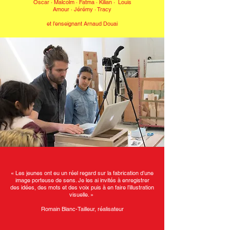
Oscar · Malcolm · Fatma
·
Kilian · Louis
Amour · Jérémy · Tracy
et l’enseignant Arnaud Douai
« Les jeunes ont eu un réel regard sur la fabrication d’une
image porteuse de sens. Je les ai invités à enregistrer
des idées, des mots et des voix puis à en faire l’illustration
visuelle. »
Romain Blanc-Tailleur, réalisateur