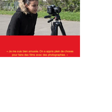
« Je me suis bien amusée. On a appris plein de choses
pour faire des films avec des photographies. »
Angélica