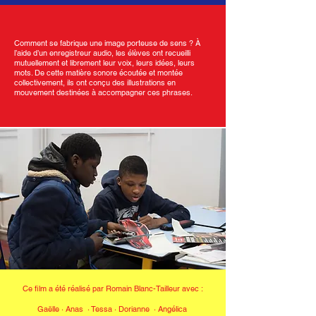
Comment se fabrique une image porteuse de sens ? À
l’aide d’un enregistreur audio, les élèves ont recueilli
mutuellement et librement leur voix, leurs idées, leurs
mots. De cette matière sonore écoutée et montée
collectivement, ils ont conçu des illustrations en
mouvement destinées à accompagner ces phrases.
Ce film a été réalisé par Romain Blanc-Tailleur avec :
Gaëlle · Anas · Tessa
·
Dorianne · Angélica