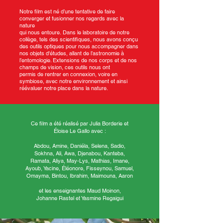
Notre film est né d’une tentative de faire
converger et fusionner nos regards avec la
nature
qui nous entoure.
Dans le laboratoire de notre
collège, tels des scientifiques, nous avons conçu
des outils
optiques pour nous accompagner dans
nos objets d'études, allant de l’astronomie à
l’entomologie. Extensions de nos corps et de nos
champs de vision, ces outils nous ont
permis de rentrer en connexion, voire en
symbiose, avec notre environnement et ainsi
réévaluer notre place dans la nature.
Ce film a été réalisé par Julia Borderie et
Éloise Le Gallo avec :
Abdou, Amine, Daniéla, Selena, Sadio,
Sokhna, Ali, Awa, Djenabou, Kanteba,
Ramata, Aliya, May-Lys, Mathias, Imane,
Ayoub, Yacine, Éléonore, Fisseynou, Samuel,
Omayma, Bintou, Ibrahim, Maimouna, Aaron
et les enseignantes Maud Moinon,
Johanne Rastel
et Yasmine Regaigui