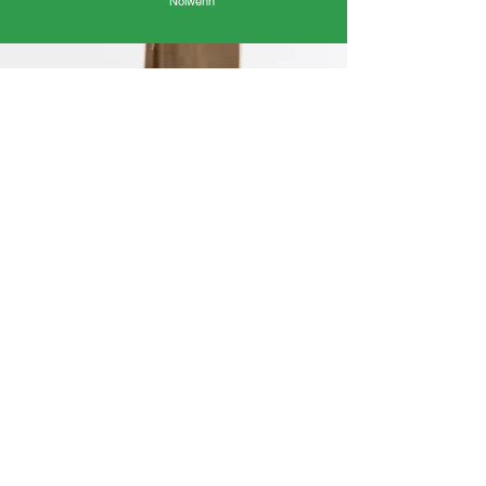
Nolwenn
« On a travaillé en équipe, il y avait une bonne
ambiance. »
Clara