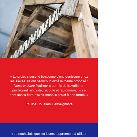
« Le projet a suscité beaucoup d’enthousiasme chez
les élèves. Ils ont beaucoup aimé le thème proposé :
Nous, le vivant !
qui leur a permis de travailler en
privilégiant l’entraide, l’écoute et l’autonomie. Ils se
sont sentis fiers d’avoir mené le projet à son terme. »
Pauline Rousseau, enseignante
« Je souhaitais que les jeunes apprennent à utiliser