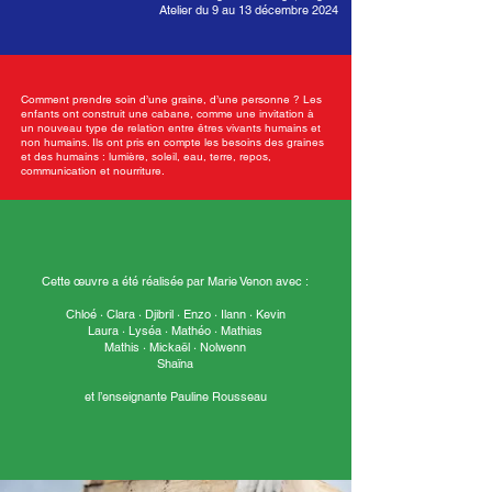
Atelier du 9 au 13 décembre 2024
Comment prendre soin d’une graine, d’une personne ? Les
enfants ont construit une cabane, comme une invitation à
un nouveau type de relation entre êtres vivants humains et
non humains. Ils ont pris en compte les besoins des graines
et des humains : lumière, soleil, eau, terre, repos,
communication et nourriture.
Cette œuvre a été réalisée par Marie Venon avec :
Chloé · Clara · Djibril · Enzo · Ilann · Kevin
Laura · Lyséa · Mathéo · Mathias
Mathis · Mickaël · Nolwenn
Shaïna
et l’enseignante Pauline Rousseau