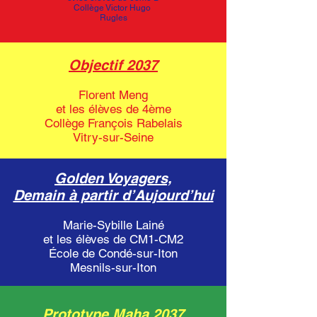
Collège Victor Hugo
Rugles
Objectif 2037
Florent Meng
et les élèves de 4ème
Collège François Rabelais
Vitry-sur-Seine
Golden Voyagers,
Demain à partir d’Aujourd’hui
Marie-Sybille Lainé
et les élèves de CM1-CM2
École de Condé-sur-Iton
Mesnils-sur-Iton
Prototype Maha 2037