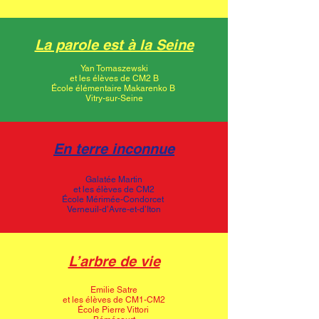
La parole est à la Seine
Yan Tomaszewski
et les élèves de CM2 B
École élémentaire Makarenko B
Vitry-sur-Seine
En terre inconnue
Galatée Martin
et les élèves de CM2
École Mérimée-Condorcet
Verneuil-d’Avre-et-d’Iton
L’arbre de vie
Emilie Satre
et les élèves de CM1-CM2
École Pierre Vittori