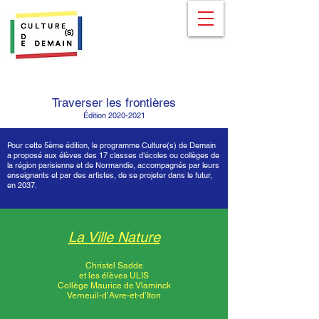
Traverser les frontières
Édition
2020-2021
Pour cette 5ème édition, le programme Culture(s) de Demain
a proposé aux élèves des 17 classes d’écoles ou collèges de
la région parisienne et de Normandie, accompagnés par leurs
enseignants et par des artistes, de se projeter dans le futur,
en 2037.
La Ville Nature
Christel Sadde
et les élèves ULIS
Collège Maurice de Vlaminck
Verneuil-d’Avre-et-d’Iton