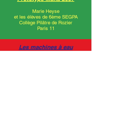
Marie Heyse
et les élèves de 6ème SEGPA
Collège Pilâtre de Rozier
Paris 11
Les machines à eau
du futur
Arthur Hoffner
et les élèves de 6ème 4
Collège Aimé Charpentier
Mesnils-sur-Iton
Lagoon
Andrés Baron
et les élèves de 5ème 5
Collège Les Aulnes