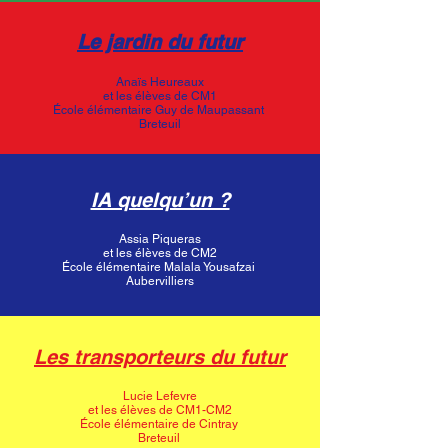
Le jardin du futur
Anaïs Heureaux
et les élèves de CM1
École élémentaire Guy de Maupassant
Breteuil
IA quelqu’un ?
Assia Piqueras
et les élèves de CM2
École élémentaire Malala Yousafzai
Aubervilliers
Les transporteurs du futur
Lucie Lefevre
et les élèves de CM1-CM2
École élémentaire de Cintray
Breteuil