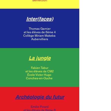
Bémécourt
Inter(faces)
Thomas Garnier
et les élèves de 6ème 4
Collège Miriam Makeba
Aubervilliers
La jungle
Fabien Tabur
et les élèves de CM2
École Victor Hugo
Conches-en-Ouche
Archéologie du futur
Emilie Picard
et les élèves de 6ème B