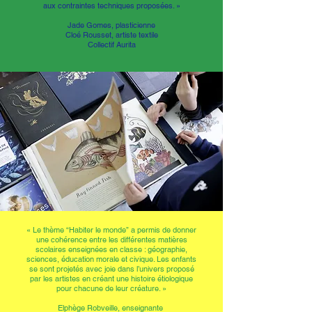
aux contraintes techniques proposées. »
Jade Gomes, plasticienne
Cloé Rousset, artiste textile
Collectif Aurita
«
Le thème “Habiter le monde” a permis de donner
une cohérence entre les différentes matières
scolaires enseignées en classe : géographie,
sciences, éducation morale et civique. Les enfants
se sont projetés avec joie dans l’univers proposé
par les artistes en créant une histoire étiologique
pour chacune de leur créature. »
Elphège Robveille, enseignante