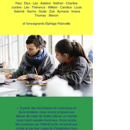
Paul · Elsa · Léo
·
Adalind · Nathan · Charline
Justine · Léo · Thérence
·
William · Candice · Louis
Salomé · Sacha · Giulia
·
Zoé · Aymane · Imane
Thomas · Manon
et l’enseignante Elphège Robveille
«
À partir des techniques du cyanotype et
de la broderie, nous avons proposé aux
élèves de créer de toutes pièces un monde
sous-marin peuplé d’animaux. Nous avons
été surprises par l’intérêt qu’ils ont porté aux
cartes et par leur capacité d’adaptation face