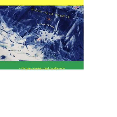
«
Ce que j’ai aimé, c’est coudre mon
personnage. J’ai bien aimé les techniques
que j’ai apprises parce que maintenant je
peux en faire à la maison ou chez ma
mamie. »
Giulia