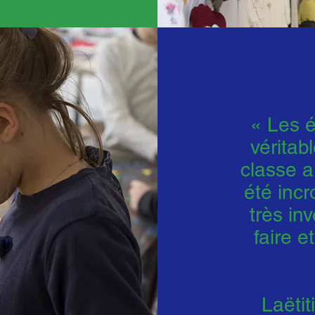
« Les é
véritab
classe a
été incr
très in
faire 
Laëti