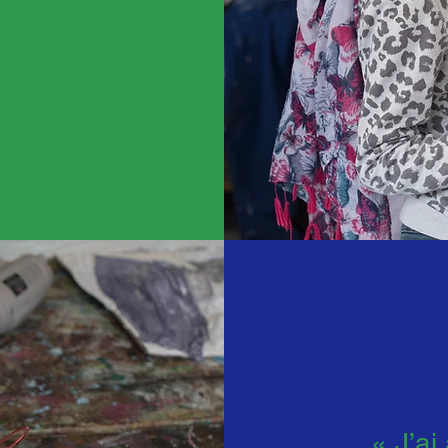
« J’ai