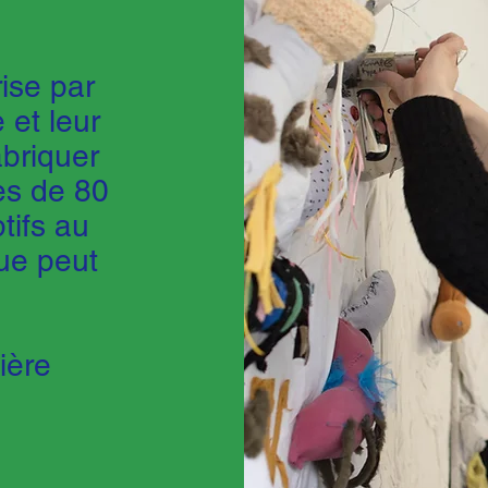
ise par
e et leur
abriquer
ès de 80
tifs au
que peut
ière