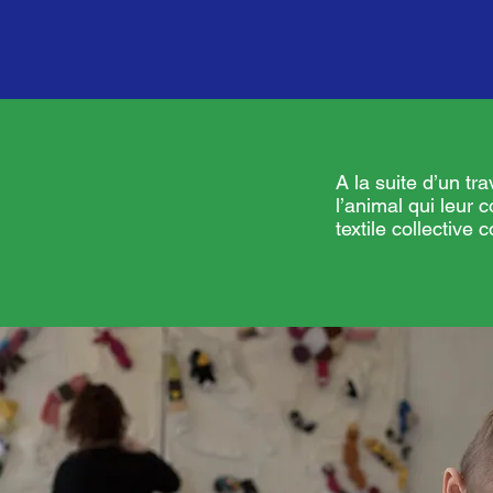
A la suite d’un tr
l’animal qui leur c
textile collectiv