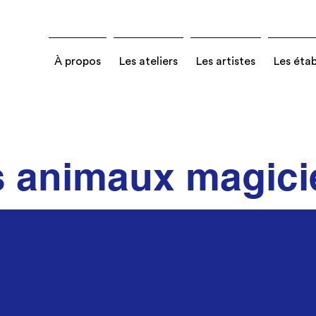
À propos
Les ateliers
Les artistes
Les éta
s animaux magici