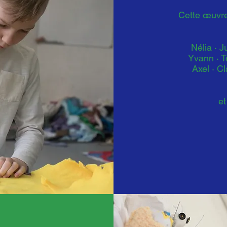
Cette œuvre
Nélia · Ju
Yvann · T
Axel · C
et