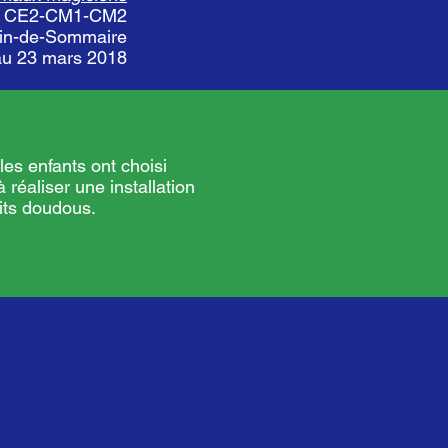
 de CE2-CM1-CM2
onin-de-Sommaire
 au 23 mars 2018
les enfants ont choisi
à réaliser une installation
tits doudous.