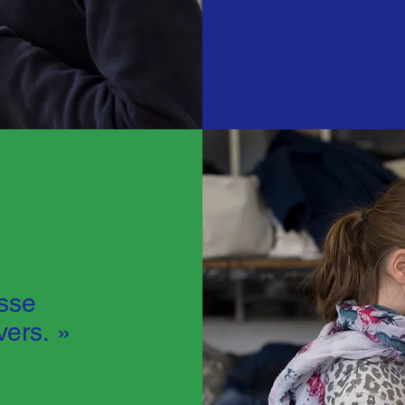
isse
vers. »