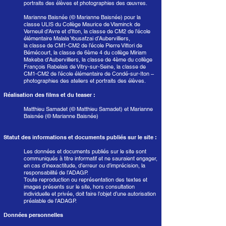
portraits des élèves et photographies des œuvres.
Marianne Baisnée (© Marianne Baisnée) pour la
classe ULIS du Collège Maurice de Vlaminck de
Verneuil d’Avre et d’Iton, la classe de CM2 de l’école
élémentaire Malala Yousafzai d’Aubervilliers,
la classe de CM1-CM2 de l’école Pierre Vittori de
Bémécourt, la classe de 6ème 4 du collège Miriam
Makeba d’Aubervilliers, la classe de 4ème du collège
François Rabelais de Vitry-sur-Seine, la classe de
CM1-CM2 de l’école élémentaire de Condé-sur-Iton –
photographies des ateliers et portraits des élèves.
Réalisation des films et du teaser :
Matthieu Samadet (© Matthieu Samadet) et Marianne
Baisnée (© Marianne Baisnée)
Statut des informations et documents publiés sur le site :
Les données et documents publiés sur le site sont
communiqués à titre informatif et ne sauraient engager,
en cas d’inexactitude, d’erreur ou d’imprécision, la
responsabilité de l’ADAGP.
Toute reproduction ou représentation des textes et
images présents sur le site, hors consultation
individuelle et privée, doit faire l’objet d’une autorisation
préalable de l’ADAGP.
Données personnelles