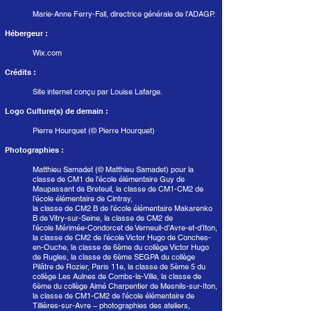
Marie-Anne Ferry-Fall, directrice générale de l’ADAGP.
Hébergeur :
Wix.com
Crédits :
Site internet conçu par Louise Lafarge.
Logo Culture(s) de demain :
Pierre Hourquet (© Pierre Hourquet)
Photographies :
Matthieu Samadet (© Matthieu Samadet) pour la
classe de CM1 de l’école élémentaire Guy de
Maupassant de Breteuil, la classe de CM1-CM2 de
l’école élémentaire de Cintray,
la classe de CM2 B de l’école élémentaire Makarenko
B de Vitry-sur-Seine, la classe de CM2 de
l’école Mérimée-Condorcet de Verneuil-d’Avre-et-d’Iton,
la classe de CM2 de l’école Victor Hugo de Conches-
en-Ouche, la classe de 6ème du collège Victor Hugo
de Rugles, la classe de 6ème SEGPA du collège
Pilâtre de Rozier, Paris 11e, la classe de 5ème 5 du
collège Les Aulnes de Combs-la-Ville, la classe de
6ème du collège Aimé Charpentier de Mesnils-sur-Iton,
la classe de CM1-CM2 de l’école élémentaire de
Tillières-sur-Avre – photographies des ateliers,