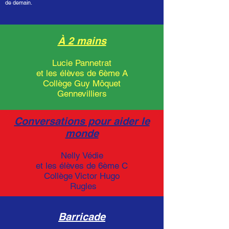
de demain.
À 2 mains
Lucie Pannetrat
et les élèves de 6ème A
Collège Guy Môquet
Gennevilliers
Conversations pour aider le
monde
Nelly Védie
et les élèves de 6ème C
Collège Victor Hugo
Rugles
Barricade