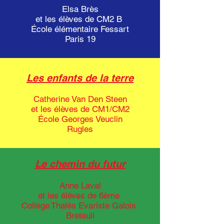
Elsa Brès
et les élèves de CM2 B
École élémentaire Fessart
Paris 19
Les enfants de la terre
Catherine Van Den Steen
et les élèves de CM1/CM2
École Georges Veuclin
Rugles
Le chemin du futur
Anne Laval
et les élèves de 6ème
Collège
Thalès Evariste Galois
Breteuil