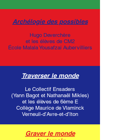
Archélogie des possibles
Hugo Deverchère
et les élèves de CM2
École Malala Yousafzai Aubervilliers
Traverser le monde
Le Collectif Ensaders
(Yann Bagot et Nathanaël Mikles)
et les élèves de 6ème E
Collège Maurice de Vlaminck
Verneuil-d’Avre-et-d’Iton
Graver le monde