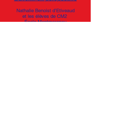
Nathalie Benoist d’Etiveaud
et les élèves de CM2
École Montmorency
Mesnils-sur-Iton
Nous, les humains du futur
Cindy Coutant
et les élèves de 6ème G
Collège Jean Perrin
Vitry-sur-Seine
Des visages et des mots pour
demain
Barbara Cousin
et les élèves de CM1/CM2