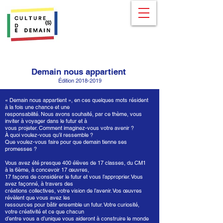
Demain nous appartient
Édition
2018-2019
« Demain nous appartient », en ces quelques mots résident
à la fois une chance et une
responsabilité. Nous avons souhaité, par ce thème, vous
inviter à voyager dans le futur et à
vous projeter. Comment imaginez-vous votre avenir ?
À quoi voulez-vous qu’il ressemble ?
Que voulez-vous faire pour que demain tienne ses
promesses ?
Vous avez été presque 400 élèves de 17 classes, du CM1
à la 6ème, à concevoir 17 œuvres,
17 façons de considérer le futur et vous l’approprier. Vous
avez façonné, à travers des
créations collectives, votre vision de l’avenir. Vos œuvres
révèlent que vous avez les
ressources pour bâtir ensemble un futur. Votre curiosité,
votre créativité et ce que chacun
d’entre vous a d’unique vous aideront à construire le monde