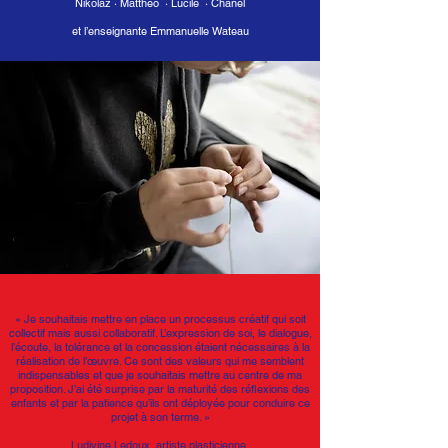
Nikolaz · Mattheo · Lucile · Chanel
et l’enseignante Emmanuelle Wateau
«
Je souhaitais mettre en place un processus créatif qui soit
collectif mais aussi collaboratif. L’expression de soi, le dialogue,
l’écoute, la tolérance et la concession étaient nécessaires à la
réalisation de l’œuvre. Ce sont des valeurs qui me semblent
indispensables et que je souhaitais mettre au centre de ma
proposition. J’ai été surprise par la maturité des réﬂexions des
enfants et par la patience qu’ils ont déployée pour conduire ce
projet à son terme. »
Ludivine Ledoux, artiste plasticienne