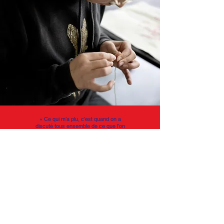
«
Ce qui m’a plu, c’est quand on a
discuté tous ensemble de ce que l’on
aimerait changer dans le monde.
J’ai adoré la broderie ;
je pensais
que ce serait plus dur. »
Keyline