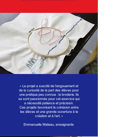
«
Le projet a suscité de l’engouement et
de la curiosité de la part des élèves pour
une pratique peu connue : la broderie. Ils
se sont passionnés pour cet exercice qui
a nécessité patience et précision.
Ces projets favorisent la cohésion entre
les élèves et une grande ouverture à la
création et à l’art. »
Emmanuelle Wateau, enseignante