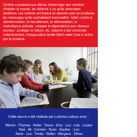
L’artiste a proposé aux élèves d’interroger leur manière
d’habiter le monde, de réﬂéchir à ce qu’ils aimeraient
améliorer. Les enfants ont traduit en dessins puis en broderies
les messages qu’ils souhaitaient transmettre : lutter contre la
désinformation, le harcèlement, la déforestation, la
maltraitance animale ; stopper la dépendance aux réseaux
sociaux ; protéger la nature, etc. L’œuvre s’est construite
collectivement, chaque pièce textile étant reliée l’une à l’autre
par la broderie.
Cette œuvre a été réalisée par Ludivine Ledoux avec :
Manon · Thomas · Nolan · Tessa · Emy · Lou · Loïs · Louise
Noé · Ali · Carmen · Ryan · Keyline · Lou
Nans · Lou · Timéo · Nollan · Margaux · Ethan