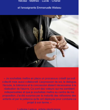
Nikolaz · Mattheo · Lucile · Chanel
et l’enseignante Emmanuelle Wateau
«
Je souhaitais mettre en place un processus créatif qui soit
collectif mais aussi collaboratif. L’expression de soi, le dialogue,
l’écoute, la tolérance et la concession étaient nécessaires à la
réalisation de l’œuvre. Ce sont des valeurs qui me semblent
indispensables et que je souhaitais mettre au centre de ma
proposition. J’ai été surprise par la maturité des réﬂexions des
enfants et par la patience qu’ils ont déployée pour conduire ce
projet à son terme. »
Ludivine Ledoux, artiste plasticienne