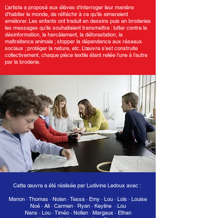
L’artiste a proposé aux élèves d’interroger leur manière
d’habiter le monde, de réﬂéchir à ce qu’ils aimeraient
améliorer. Les enfants ont traduit en dessins puis en broderies
les messages qu’ils souhaitaient transmettre : lutter contre la
désinformation, le harcèlement, la déforestation, la
maltraitance animale ; stopper la dépendance aux réseaux
sociaux ; protéger la nature, etc. L’œuvre s’est construite
collectivement, chaque pièce textile étant reliée l’une à l’autre
par la broderie.
Cette œuvre a été réalisée par Ludivine Ledoux avec :
Manon · Thomas · Nolan · Tessa · Emy · Lou · Loïs · Louise
Noé · Ali · Carmen · Ryan · Keyline · Lou
Nans · Lou · Timéo · Nollan · Margaux · Ethan