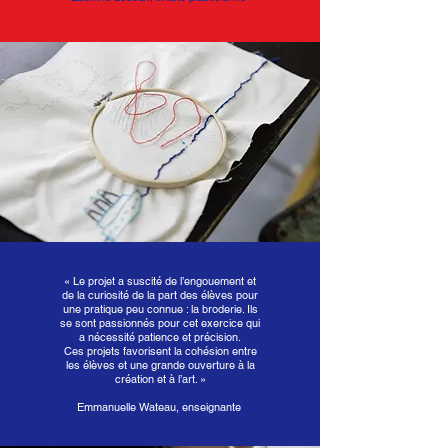
«
Le projet a suscité de l’engouement et
de la curiosité de la part des élèves pour
une pratique peu connue : la broderie. Ils
se sont passionnés pour cet exercice qui
a nécessité patience et précision.
Ces projets favorisent la cohésion entre
les élèves et une grande ouverture à la
création et à l’art. »
Emmanuelle Wateau, enseignante