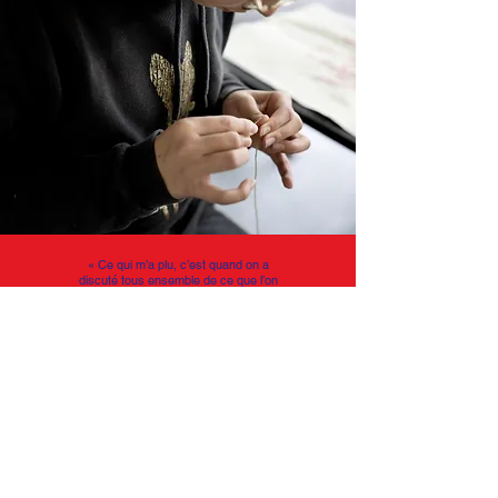
«
Ce qui m’a plu, c’est quand on a
discuté tous ensemble de ce que l’on
aimerait changer dans le monde.
J’ai adoré la broderie ;
je pensais
que ce serait plus dur. »
Keyline