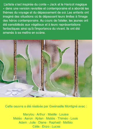
L’artiste s’est inspirée du conte « Jack et le Haricot magique
» dans une version revisitée et contemporaine et a abordé les
thèmes du voyage et du dépassement de soi. Les enfants ont
imaginé des situations où ils dépassent leurs limites à l’image
des héros contemporains. Au cours de l’atelier, les jeunes ont
été sensibilisés aux végétaux et à leurs représentations
fantastiques ainsi qu’à l’importance du vivant. Ils ont été
amenés à se mettre en scène.
Cette oeuvre a été réalisée par Gwénaëlle Montigné avec :
Marylou ·
Arthur
·
Maëlle · Louise
Matéo · Aaron · Kylian
·
Matéis ·
Thiméo · Louis
Adam · Julie · Diane
·
Raphaël · Mattéo
Célia
·
Enzo · Lucas