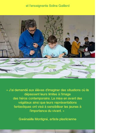
et l’enseignante Soline Gaillard
« J’ai demandé aux élèves d’imaginer des situations où ils
dépassent leurs limites à l’image
des héros contemporains. La mise en avant des
végétaux ainsi que leurs représentations
fantastiques ont visé à sensibiliser les jeunes à
l’importance du vivant. »
Gwénaëlle Montigné, artiste plasticienne