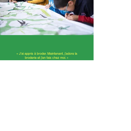
« J’ai appris à broder. Maintenant, j’adore la
broderie et j’en fais chez moi. »
Marylou