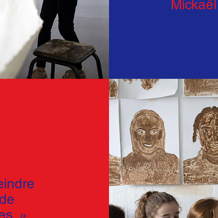
Mickaël
eindre
 de
es. »