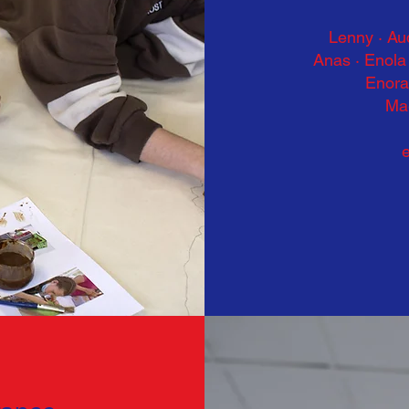
Lenny · Au
Anas · Enol
Enora 
Maë
e