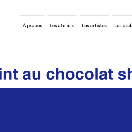
À propos
Les ateliers
Les artistes
Les éta
int au chocolat 