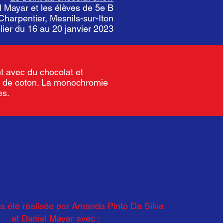
 Mayar et les élèves de 5e B
Charpentier, Mesnils-sur-Iton
lier du 16 au 20 janvier 2023
t avec du chocolat et
ile de coton. La monochromie
es.
a été réalisée par Amanda Pinto Da Silva
et Daniel Mayar avec :