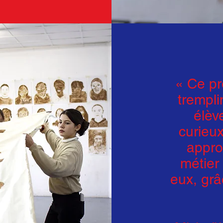
« Ce pr
trempli
élève
curieux
appro
métier
eux, grâ