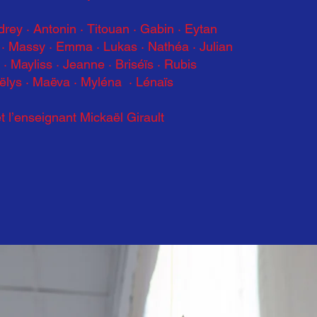
drey · Antonin
·
Titouan · Gabin · Eytan
a
·
Massy · Emma · Lukas
·
Nathéa · Julian
· Mayliss
·
Jeanne · Briséïs · Rubis
lys · Maëva · Myléna · Lénaïs
t l’enseignant Mickaël Girault