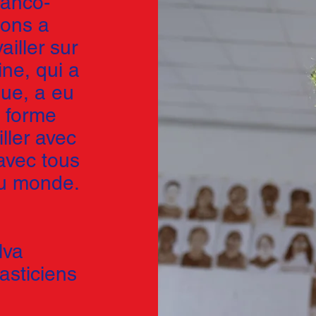
ranco-
mons a
iller sur
ine, qui a
que, a eu
a forme
iller avec
 avec tous
 au monde.
lva
lasticiens