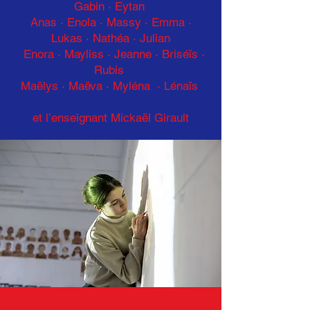
Gabin · Eytan
Anas · Enola
·
Massy · Emma ·
Lukas
·
Nathéa · Julian
Enora · Mayliss
·
Jeanne · Briséïs ·
Rubis
Maëlys · Maëva · Myléna · Lénaïs
et l’enseignant Mickaël Girault