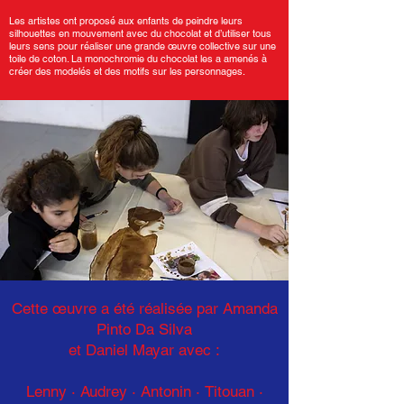
Les artistes ont proposé aux enfants de peindre leurs
silhouettes en mouvement avec du chocolat et d’utiliser tous
leurs sens pour réaliser une grande œuvre collective sur une
toile de coton. La monochromie du chocolat les a amenés à
créer des modelés et des motifs sur les personnages.
Cette œuvre a été réalisée par Amanda
Pinto Da Silva
et Daniel Mayar avec :
Lenny · Audrey · Antonin
·
Titouan ·