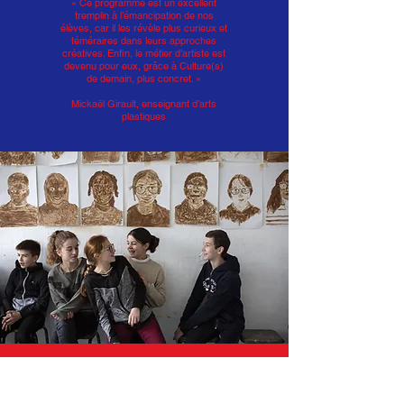
« Ce programme est un excellent
tremplin à l’émancipation de nos
élèves, car il les révèle plus curieux et
téméraires dans leurs approches
créatives. Enfin, le métier d’artiste est
devenu pour eux, grâce à Culture(s)
de demain, plus concret. »
Mickaël Girault, enseignant d’arts
plastiques
« J’ai été surprise de peindre avec du