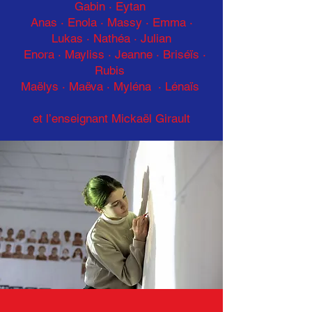
Gabin · Eytan
Anas · Enola
·
Massy · Emma ·
Lukas
·
Nathéa · Julian
Enora · Mayliss
·
Jeanne · Briséïs ·
Rubis
Maëlys · Maëva · Myléna · Lénaïs
et l’enseignant Mickaël Girault