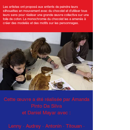
Les artistes ont proposé aux enfants de peindre leurs
silhouettes en mouvement avec du chocolat et d’utiliser tous
leurs sens pour réaliser une grande œuvre collective sur une
toile de coton. La monochromie du chocolat les a amenés à
créer des modelés et des motifs sur les personnages.
Cette œuvre a été réalisée par Amanda
Pinto Da Silva
et Daniel Mayar avec :
Lenny · Audrey · Antonin
·
Titouan ·