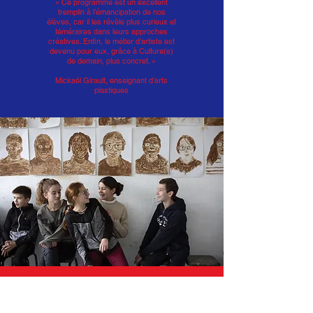
« Ce programme est un excellent
tremplin à l’émancipation de nos
élèves, car il les révèle plus curieux et
téméraires dans leurs approches
créatives. Enfin, le métier d’artiste est
devenu pour eux, grâce à Culture(s)
de demain, plus concret. »
Mickaël Girault, enseignant d’arts
plastiques
« J’ai été surprise de peindre avec du