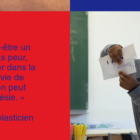
-être un
s peur,
r dans la
nvie de
on peut
ésie. »
lasticien