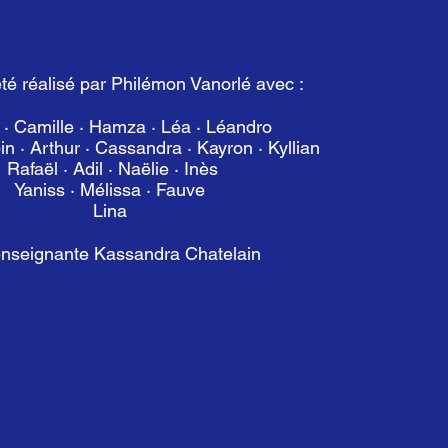
été réalisé par Philémon Vanorlé avec :
· Camille · Hamza · Léa · Léandro
in · Arthur · Cassandra · Kayron · Kyllian
Rafaël · Adil · Naëlie · Inès
Yaniss · Mélissa · Fauve
Lina
’enseignante Kassandra Chatelain