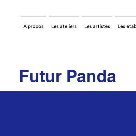
À propos
Les ateliers
Les artistes
Les éta
Futur Panda