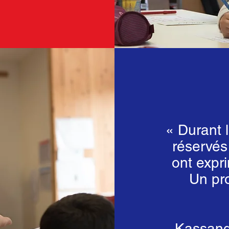
« Durant 
réservés
ont expri
Un pro
Kassand