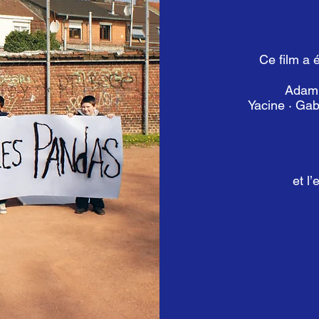
Ce film a 
Adam 
Yacine · Gab
et l