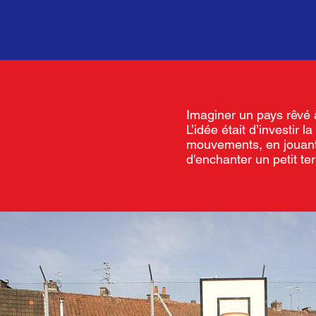
Imaginer un pays rêvé à 
L’idée était d’investir
mouvements, en jouant 
d'enchanter un petit ter