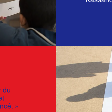
r du
et
ancé. »