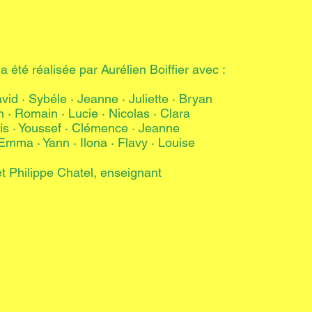
a été réalisée par Aurélien Boiffier avec :
vid · Sybéle · Jeanne · Juliette · Bryan
an · Romain · Lucie · Nicolas · Clara
is · Youssef · Clémence · Jeanne
Emma · Yann · Ilona · Flavy · Louise
et Philippe Chatel, enseignant