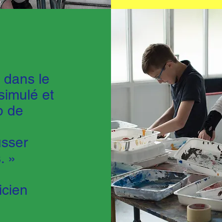
 dans le
simulé et
p de
usser
. »
icien