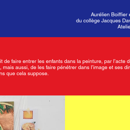
Aurélien Boiffier
du collège Jacques Da
Ateli
tait de faire entrer les enfants dans la peinture, par l’acte d
e, mais aussi, de les faire pénétrer dans l’image et ses 
ons que cela suppose.