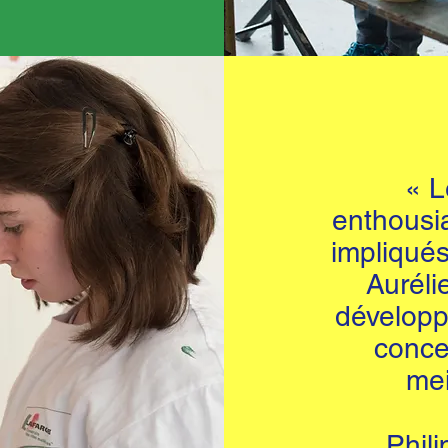
« L
enthousi
impliqués
Aurélie
développ
concen
mei
Phil