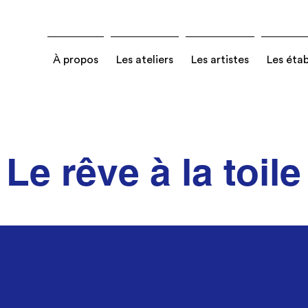
À propos
Les ateliers
Les artistes
Les éta
Le rêve à la toile