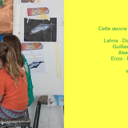
​Cette œuvre 
Lahna · Da
Guilli
Alex
Enzo · 