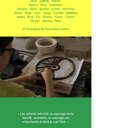
Axel · Juliette · Martin
Kenza · Nina · Robinson
Jérémy · Eliott · Audrey · Justin · Victorine
Ethan · Yanis · Lize · Hugo · Camille · Matthieu
Adam · Ema · Flo · Emma · Ylana · Timéo
Titouan · Marine · Elisa
et l’enseignante Pascaline Camus
« Les enfants ont créé un paysage riche,
bariolé, spontané, un paysage qui
m’enchante et dont je suis fière. »