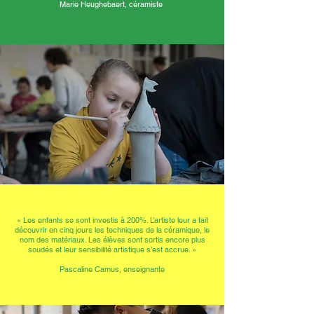
Marie Heughebaert, céramiste
« Les enfants se sont investis à 200%. L’artiste leur a fait
découvrir en cinq jours les techniques de la céramique, le
nom des matériaux. Les élèves sont sortis encore plus
soudés et leur sensibilité artistique s’est accrue. »
Pascaline Camus, enseignante