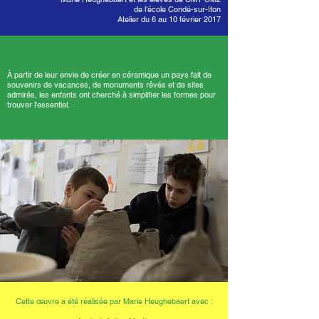
de l’école Condé-sur-Iton
Atelier du 6 au 10 février 2017
À partir de leur envie de créer en céramique un pays fait de
souvenirs de vacances, de monuments rêvés et de sites
admirés, les enfants ont cherché à simplifier les formes pour
trouver l’essentiel.
Cette œuvre a été réalisée par Marie Heughebaert avec :