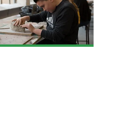
« Au cours de l’atelier, on a appris à
avoir confiance en nous, à nous
rapprocher les uns des autres. »
Lize