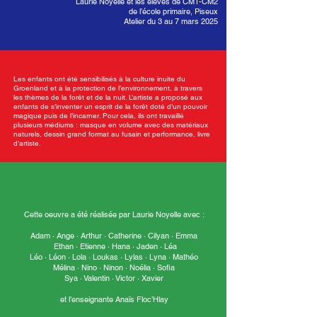
Laurie Noyelle et les élèves de CM1-CM2
de l’école primaire, Piseux
Atelier du 3 au 7 mars 2025
Les enfants ont été sensibilisés à la culture inuite du
Groenland et à la protection de l’environnement, à travers
les thèmes de la forêt et de la nuit. L’artiste a proposé aux
enfants de s’inventer un esprit de la forêt doté d’un pouvoir
magique puis de l’incarner. Pour cela, ils ont travaillé
plusieurs médiums : masque en volume avec des matériaux
naturels, dessin grand format au fusain et performance, livre
d’artiste.
Cette oeuvre a été réalisée par Laurie Noyelle avec :
Adam · Ange · Arthur · Catherine · Cilyan · Emma
Ethan · Etienne · Hana · Jaden · Léa
Léo · Léon · Lola · Loukas · Lylas · Lyna · Mathéo
Mélina · Nino · Ninon · Noélia · Sofia
Sya · Valentin · Victor · Xavier
et l’enseignante Anaïs Floc’Hlay