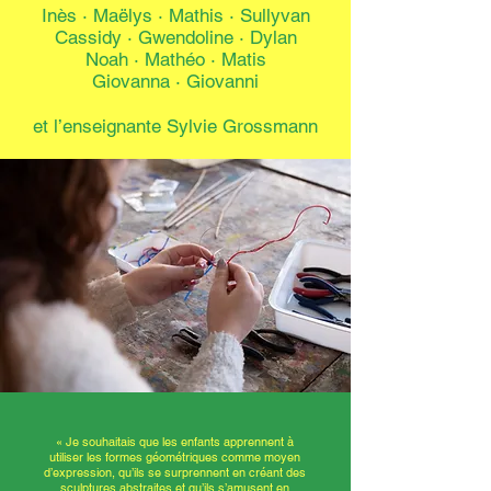
Inès
·
Maëlys
·
Mathis
·
Sullyvan
Cassidy
·
Gwendoline
·
Dylan
Noah
·
Mathéo
·
Matis
Giovanna
·
Giovanni
et l’enseignante Sylvie Grossmann
« Je souhaitais que les enfants apprennent à
utiliser les formes géométriques comme moyen
d’expression, qu’ils se surprennent en créant des
sculptures abstraites et qu’ils s’amusent en