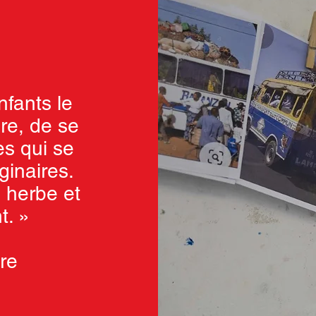
nfants le
dre, de se
es qui se
ginaires.
 herbe et
t. »
re