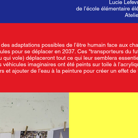
Lucie Lefev
de l’école élémentaire él
Ateli
 des adaptations possibles de l’être humain face aux ch
ules pour se déplacer en 2037. Ces "transporteurs du fu
qui vole) déplaceront tout ce qui leur semblera essentie
s véhicules imaginaires ont été peints sur toile à l’acryli
 et ajouter de l’eau à la peinture pour créer un effet de