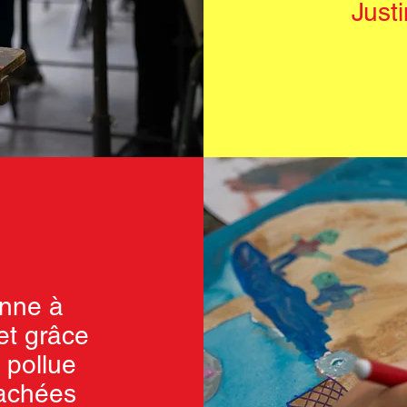
Just
onne à
 et grâce
e pollue
cachées