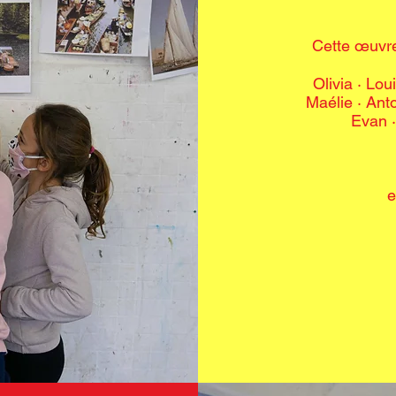
Cette œuvre
Olivia · Lo
Maélie · Ant
Evan ·
e