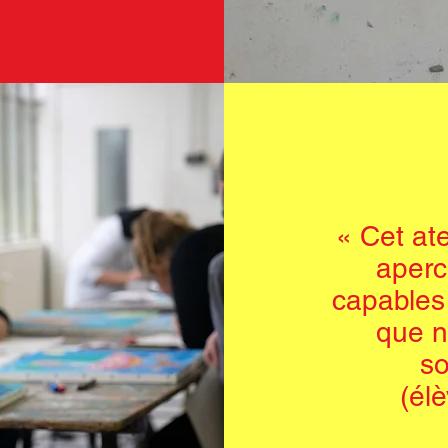
« Cet at
aperc
capables
que n
so
(él