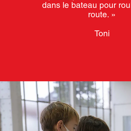
dans le bateau pour roul
route. »
Toni