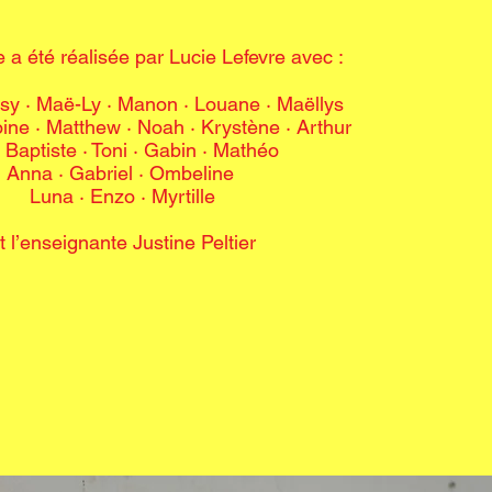
 a été réalisée par Lucie Lefevre avec :
uisy · Maë-Ly
·
Manon · Louane · Maëllys
oine · Matthew
·
Noah · Krystène · Arthur
 Baptiste
·
Toni · Gabin · Mathéo
Anna · Gabriel · Ombeline
Luna · Enzo · Myrtille
t l’enseignante Justine Peltier