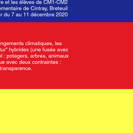
re et les élèves de CM1-CM2
émentaire de Cintray, Breteuil
er du 7 au 11 décembre 2020
angements climatiques, les
tur" hybrides (une fusée avec
l : potagers, arbres, animaux
que avec deux contraintes :
 transparence.