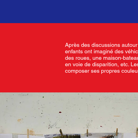
Après des discussions autour
enfants ont imaginé des véhic
des roues, une maison-bateau 
en voie de disparition, etc. Le
composer ses propres couleurs