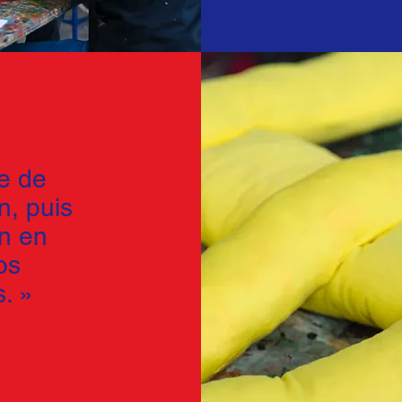
le de
n, puis
on en
os
. »