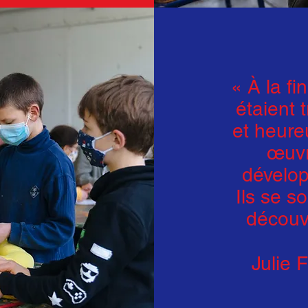
« À la fi
étaient 
et heure
œuvre
dévelop
Ils se s
découve
Julie 