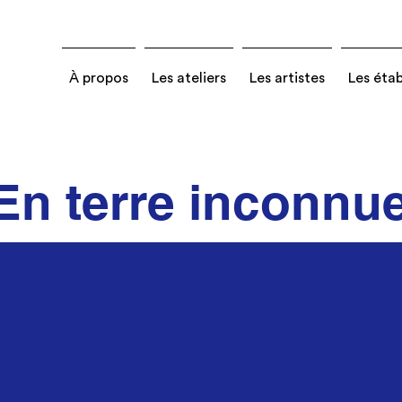
À propos
Les ateliers
Les artistes
Les éta
En terre inconnu