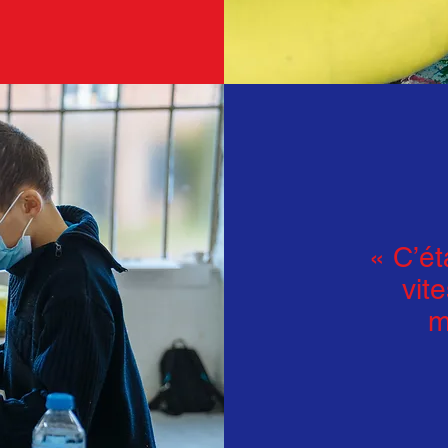
« C’éta
vit
m