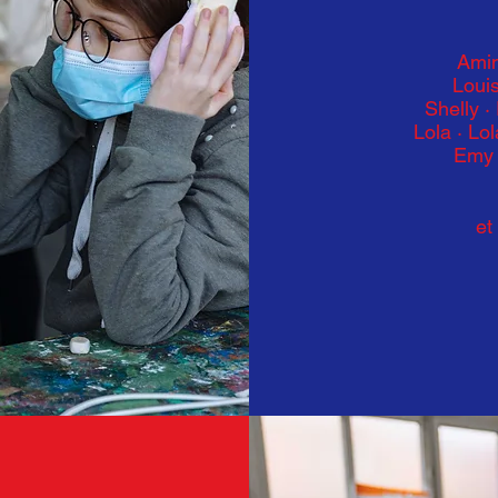
Amin
Loui
Shelly ·
Lola · Lo
Emy ·
et