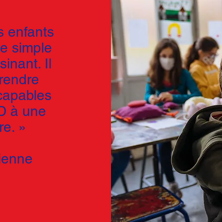
s enfants
ée simple
inant. Il
prendre
 capables
D à une
re. »
cienne