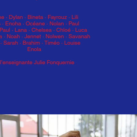
e · Dylan · Bineta · Fayrouz · Lili
s · Enoha · Océane · Nolan · Paul
 Paul · Lana · Chelsea · Chloé · Luca
la · Noah · Jennet · Nolwen · Savanah
 Sarah · Brahim · Timéo · Louise
Enola
 l’enseignante Julie Fonquernie