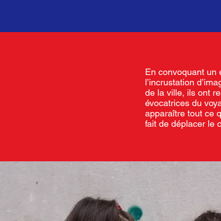
En convoquant un é
l’incrustation d’im
de la ville, ils on
évocatrices du voyag
apparaître tout ce 
fait de déplacer le