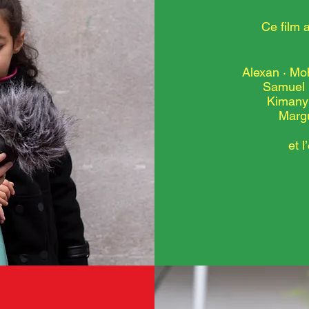
Ce film 
Alexan · M
Samuel 
Kimany
Margu
et 