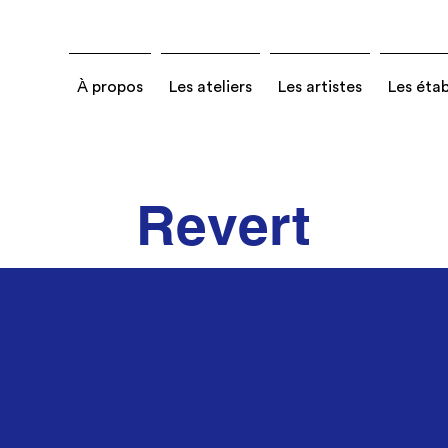
À propos
Les ateliers
Les artistes
Les éta
Revert