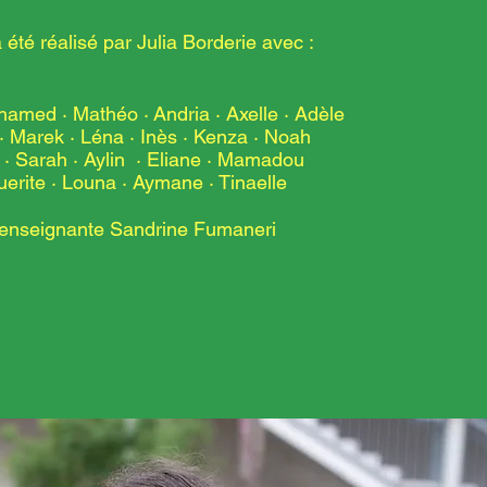
a été réalisé par Julia Borderie avec :
ohamed · Mathéo
·
Andria · Axelle · Adèle
· Marek · Léna
·
Inès · Kenza · Noah
 ·
Sarah · Aylin · Eliane · Mamadou
erite · Louna · Aymane · Tinaelle
l’enseignante Sandrine Fumaneri