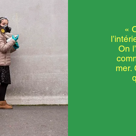
« O
l’intér
On l
comme
mer. 
q