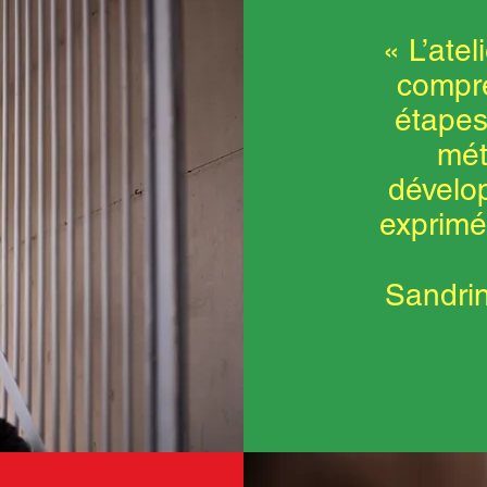
« L’ate
compre
étapes
mét
développ
exprimé
Sandri