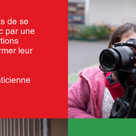
ts de se
ic par une
tions
rmer leur
sticienne