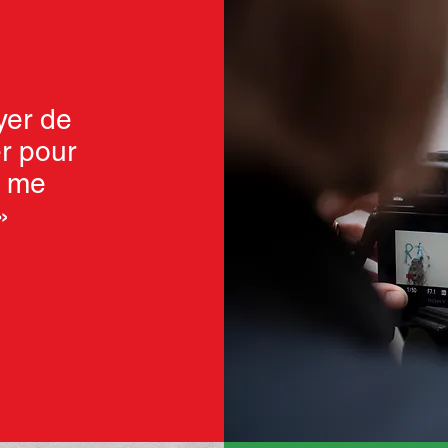
yer de
er pour
a me
»