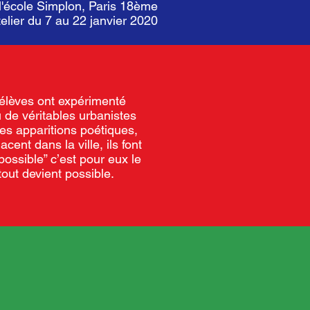
l'école Simplon, Paris 18ème
elier du 7 au 22 janvier 2020
élèves ont expérimenté
u de véritables urbanistes
les apparitions poétiques,
cent dans la ville, ils font
possible” c’est pour eux le
out devient possible.