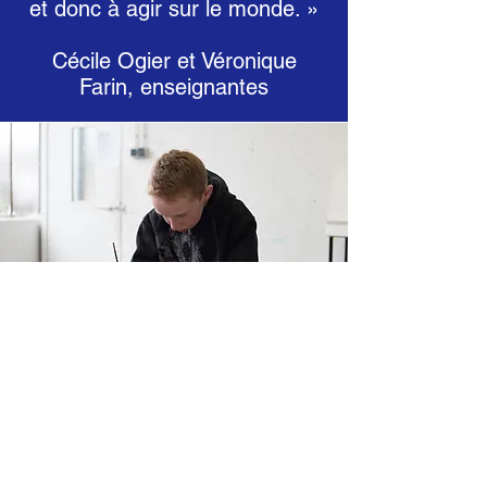
et donc à agir sur le monde. »
Cécile Ogier et Véronique
Farin, enseignantes
« J’ai aimé réfléchir à la
disposition des tikis sur le
totem pour les accorder. »