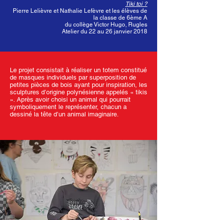
Tiki toi ?
Pierre Lelièvre et Nathalie Lefèvre et les élèves de
la classe de 6ème A
du collège Victor Hugo, Rugles
Atelier du 22 au 26 janvier 2018
Le projet consistait à réaliser un totem constitué
de masques individuels par superposition de
petites pièces de bois ayant pour inspiration, les
sculptures d’origine polynésienne appelés « tikis
». Après avoir choisi un animal qui pourrait
symboliquement le représenter, chacun a
dessiné la tête d’un animal imaginaire.