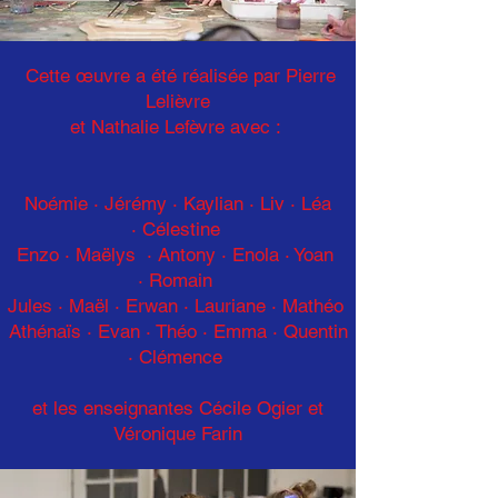
Cette œuvre a été réalisée par Pierre
Lelièvre
et Nathalie Lefèvre avec :
Noémie · Jérémy · Kaylian · Liv · Léa
·
Célestine
Enzo ·
Maëlys · Antony · Enola · Yoan
·
Romain
Jules · Maël · Erwan · Lauriane · Mathéo
Athénaïs · Evan · Théo · Emma · Quentin
· Clémence
et les enseignantes Cécile Ogier et
Véronique Farin