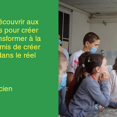
découvrir aux
s pour créer
sformer à la
mis de créer
dans le réel
cien