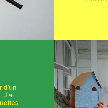
r d’un
 J’ai
uettes