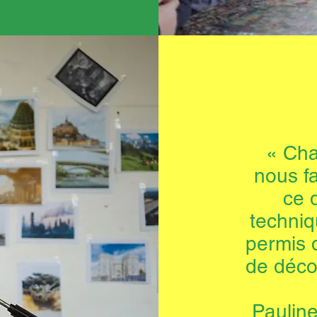
« Chaq
nous f
ce q
techniq
permis d
de déco
Paulin