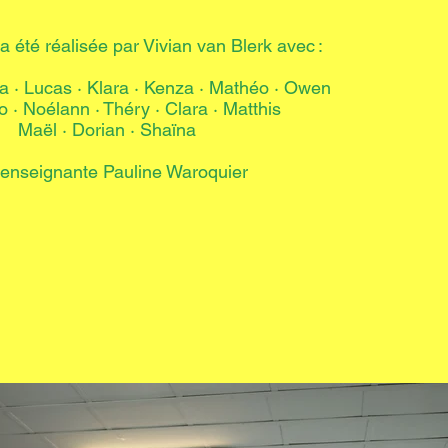
 été réalisée par Vivian van Blerk avec :
ia · Lucas
·
Klara · Kenza · Mathéo
·
Owen
o · Noélann
·
Théry
·
Clara · Matthis
Maël · Dorian · Shaïna
l’enseignante Pauline Waroquier