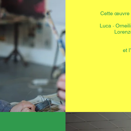
Cette œuvre a
Luca · Orneil
Lorenz
et 