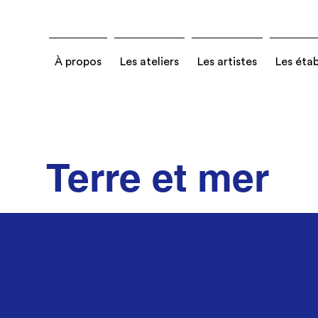
À propos
Les ateliers
Les artistes
Les éta
Terre et mer