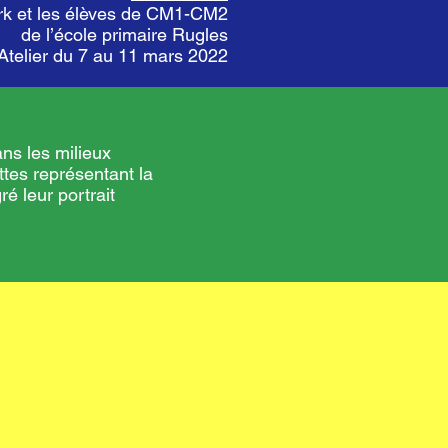
erk et les élèves de CM1-CM2
de l’école primaire Rugles
Atelier du 7 au 11 mars 2022
ns les milieux
ttes représentant la
ré leur portrait