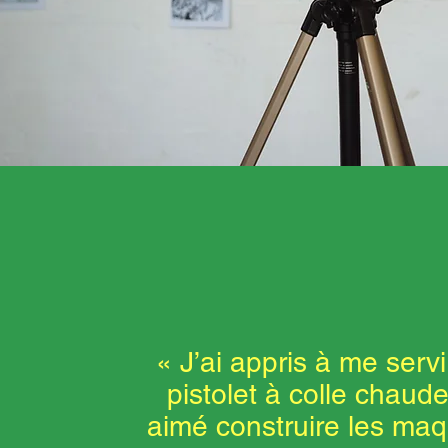
« J’ai appris à me servi
pistolet à colle chaude.
aimé construire les maq