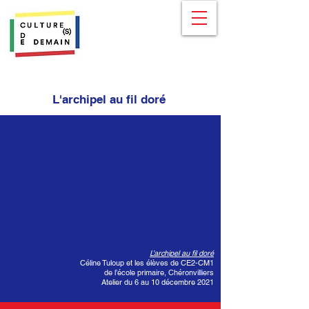
L'archipel au fil doré
L’archipel au fil doré
Céline Tuloup et les élèves de CE2-CM1
de l’école primaire, Chéronvilliers
Atelier du 6 au 10 décembre 2021