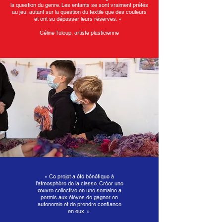
la question du genre. Les enfants se sont vraiment prêtés
au jeu, autant sur la question du textile que des couleurs
et ont su dépasser leurs réserves. »
Céline Tuloup, artiste plasticienne
«
Ce projet a été bénéfique à
l’atmosphère de la classe. Créer une
œuvre collective en une semaine a
permis aux élèves de gagner en
autonomie et de prendre confiance
en eux.
»