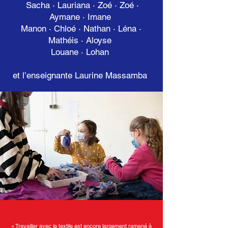
Sacha · Lauriana · Zoé · Zoé ·
Aymane · Imane
Manon · Chloé · Nathan · Léna ·
Mathéis · Aloyse
Louane · Lohan
et l’enseignante Laurine Massamba
« Travailler avec le textile est encore largement ramené à