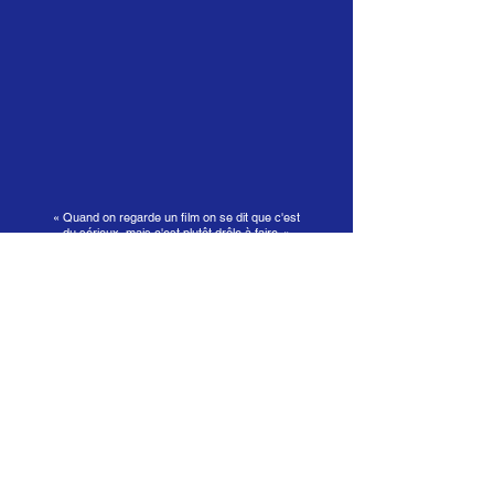
« Quand on regarde un film on se dit que c'est
du sérieux, mais c'est plutôt drôle à faire. »
Aya