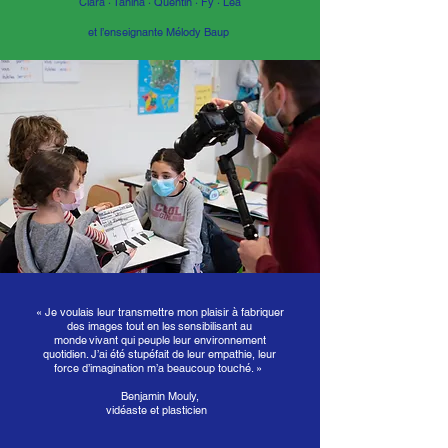
Clara · Tanina · Quentin · Fy · Léa
et l’enseignante Mélody Baup ​​
« Je voulais leur transmettre mon plaisir à fabriquer
des images tout en les sensibilisant au
monde vivant qui peuple leur environnement
quotidien. J’ai été stupéfait de leur empathie, leur
force d’imagination m’a beaucoup touché. »
Benjamin Mouly,
vidéaste et plasticien