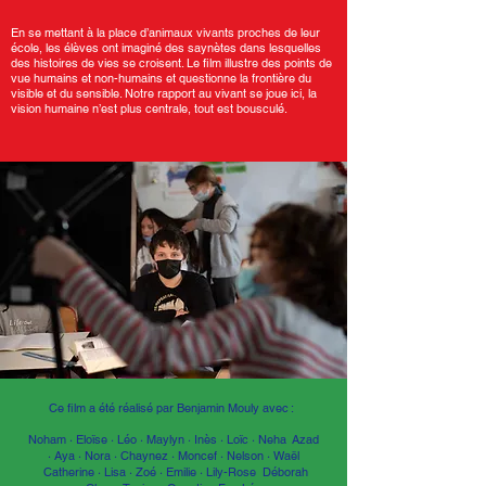
En se mettant à la place d’animaux vivants proches de leur
école, les élèves ont imaginé des saynètes dans lesquelles
des histoires de vies se croisent. Le film illustre des points de
vue humains et non-humains et questionne la frontière du
visible et du sensible. Notre rapport au vivant se joue ici, la
vision humaine n’est plus centrale, tout est bousculé.
Ce film a été réalisé par Benjamin Mouly avec :
Noham · Eloïse · Léo · Maylyn · Inès · Loïc · Neha Azad
· Aya · Nora · Chaynez · Moncef · Nelson · Waël
Catherine · Lisa · Zoé · Emilie · Lily-Rose Déborah