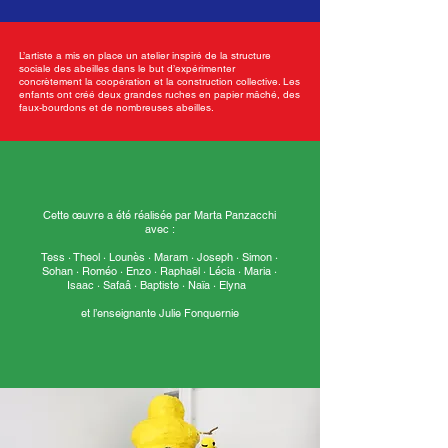
L’artiste a mis en place un atelier inspiré de la structure
sociale des abeilles dans le but d’expérimenter
concrètement la coopération et la construction collective. Les
enfants ont créé deux grandes ruches en papier mâché, des
faux-bourdons et de nombreuses abeilles.
Cette œuvre a été réalisée par Marta Panzacchi
avec :
Tess · Theol · Lounès · Maram · Joseph · Simon ·
Sohan · Roméo · Enzo · Raphaël · Lécia · Maria ·
Isaac · Safaâ · Baptiste · Naïa · Elyna
et l’enseignante Julie Fonquernie