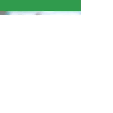
« Ce que j’ai préféré cette semaine, c’était
recouvrir la ruche en papier mâché. La texture
était agréable. »
Sohan