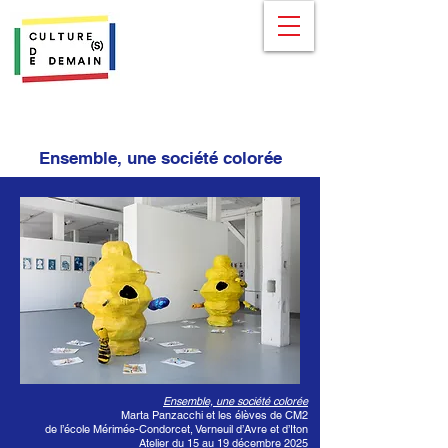
Ensemble, une société colorée
Ensemble, une société colorée
Marta Panzacchi et les élèves de CM2
de l’école Mérimée-Condorcet, Verneuil d’Avre et d’Iton
Atelier du 15 au 19 décembre 2025