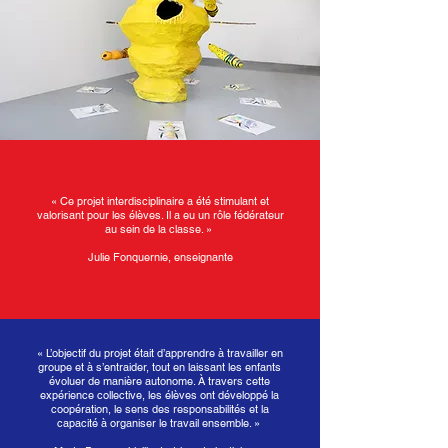
« Ce projet interdisciplinaire a été stimulant et
valorisant pour les élèves. Il a eu un rôle fédérateur
au sein de la classe. »
Julie Fonquernie, enseignante
« L’objectif du projet était d’apprendre à travailler en
groupe et à s’entraider, tout en laissant les enfants
évoluer de manière autonome. À travers cette
expérience collective, les élèves ont développé la
coopération, le sens des responsabilités et la
capacité à organiser le travail ensemble. »