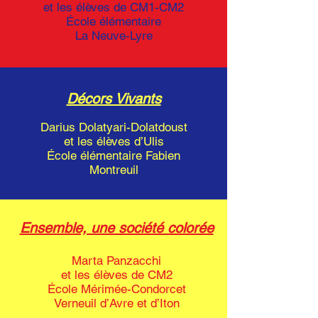
et les élèves de CM1-CM2
École élémentaire
La Neuve-Lyre
Décors Vivants
Darius Dolatyari-Dolatdoust
et les élèves d’Ulis
École élémentaire Fabien
Montreuil
Ensemble, une société colorée
Marta Panzacchi
et les élèves de CM2
École Mérimée-Condorcet
Verneuil d’Avre et d’Iton