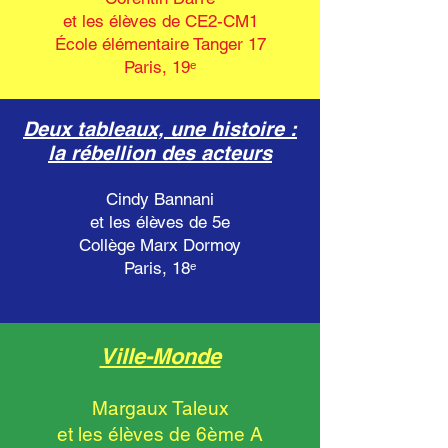
et les élèves de CE2-CM1
École élémentaire Tanger 17
Paris, 19ᵉ
Deux tableaux, une histoire :
la rébellion des acteurs
Cindy Bannani
et les élèves de 5e
Collège Marx Dormoy
Paris, 18ᵉ
Ville-Monde
Margaux Taleux
et les élèves de 6ème A