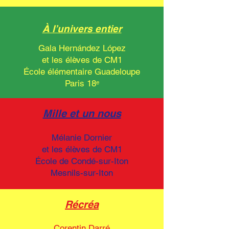
À l’univers entier
Gala Hernández López
et les élèves de CM1
École élémentaire Guadeloupe
Paris 18ᵉ
Mille et un nous
Mélanie Dornier
et les élèves de CM1
École de Condé-sur-Iton
Mesnils-sur-Iton
Récréa
Corentin Darré