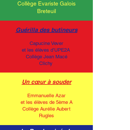
Collège Evariste Galois
Breteuil
Guérilla des butineurs
Capucine Vever
et les élèves d’UPE2A
Collège Jean Macé
Clichy
Un cœur à souder
Emmanuelle Azar
et les élèves de 5ème A
Collège Aurélie Aubert
Rugles