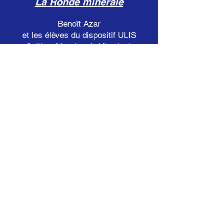
La Ronde minérale
Benoît Azar
et les élèves du dispositif ULIS
Collège Maurice de Vlaminck
Verneuil d’Avre et d’Iton
Cinéma poème
Samuel Suffren
et les élèves d’UPE2A-NSA
Collège Jean Moulin
Aubervilliers
Histoires exquises
Simon Roure
et les élèves de CM1
École primaire
Bourth