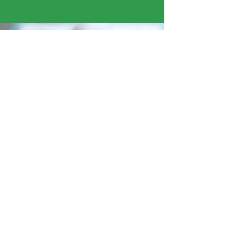
« Ce que j’ai préféré cette semaine, c’était
recouvrir la ruche en papier mâché. La texture
était agréable. »
Sohan