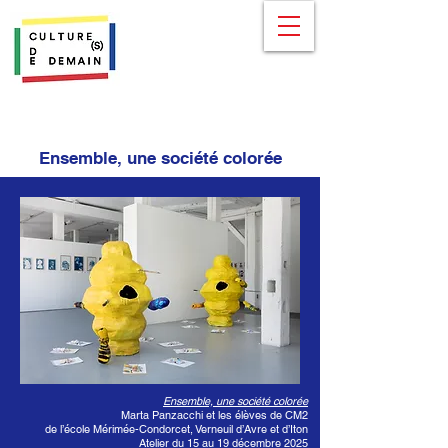
Ensemble, une société colorée
Ensemble, une société colorée
Marta Panzacchi et les élèves de CM2
de l’école Mérimée-Condorcet, Verneuil d’Avre et d’Iton
Atelier du 15 au 19 décembre 2025