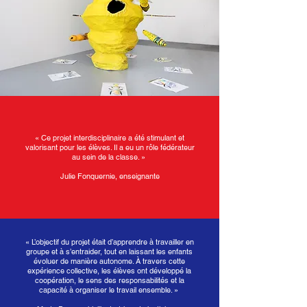
« Ce projet interdisciplinaire a été stimulant et
valorisant pour les élèves. Il a eu un rôle fédérateur
au sein de la classe. »
Julie Fonquernie, enseignante
« L’objectif du projet était d’apprendre à travailler en
groupe et à s’entraider, tout en laissant les enfants
évoluer de manière autonome. À travers cette
expérience collective, les élèves ont développé la
coopération, le sens des responsabilités et la
capacité à organiser le travail ensemble. »