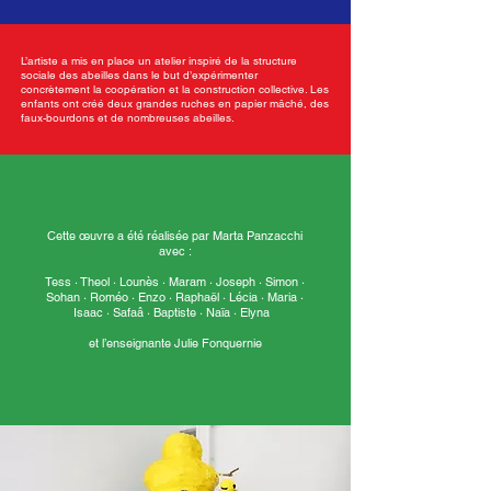
L’artiste a mis en place un atelier inspiré de la structure
sociale des abeilles dans le but d’expérimenter
concrètement la coopération et la construction collective. Les
enfants ont créé deux grandes ruches en papier mâché, des
faux-bourdons et de nombreuses abeilles.
Cette œuvre a été réalisée par Marta Panzacchi
avec :
Tess · Theol · Lounès · Maram · Joseph · Simon ·
Sohan · Roméo · Enzo · Raphaël · Lécia · Maria ·
Isaac · Safaâ · Baptiste · Naïa · Elyna
et l’enseignante Julie Fonquernie