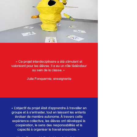
« Ce projet interdisciplinaire a été stimulant et
valorisant pour les élèves. Il a eu un rôle fédérateur
au sein de la classe. »
Julie Fonquernie, enseignante
« L’objectif du projet était d’apprendre à travailler en
groupe et à s’entraider, tout en laissant les enfants
évoluer de manière autonome. À travers cette
expérience collective, les élèves ont développé la
coopération, le sens des responsabilités et la
capacité à organiser le travail ensemble. »