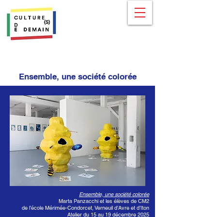
Ensemble, une société colorée
Ensemble, une société colorée
Marta Panzacchi et les élèves de CM2
de l’école Mérimée-Condorcet, Verneuil d’Avre et d’Iton
Atelier du 15 au 19 décembre 2025