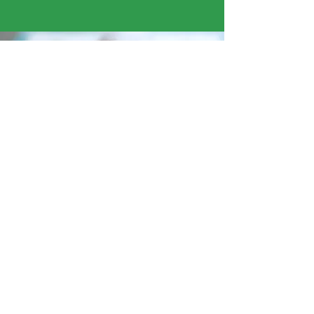
« Ce que j’ai préféré cette semaine, c’était
recouvrir la ruche en papier mâché. La texture
était agréable. »
Sohan