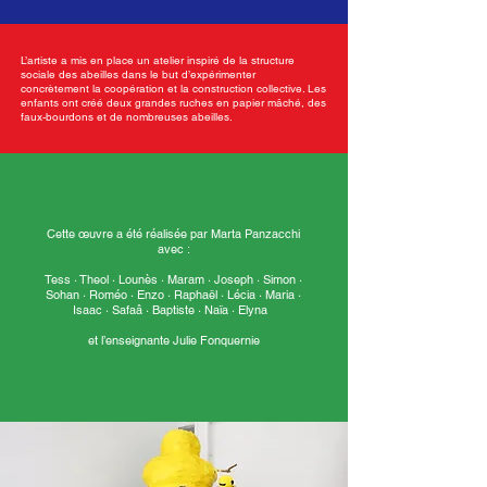
L’artiste a mis en place un atelier inspiré de la structure
sociale des abeilles dans le but d’expérimenter
concrètement la coopération et la construction collective. Les
enfants ont créé deux grandes ruches en papier mâché, des
faux-bourdons et de nombreuses abeilles.
Cette œuvre a été réalisée par Marta Panzacchi
avec :
Tess · Theol · Lounès · Maram · Joseph · Simon ·
Sohan · Roméo · Enzo · Raphaël · Lécia · Maria ·
Isaac · Safaâ · Baptiste · Naïa · Elyna
et l’enseignante Julie Fonquernie