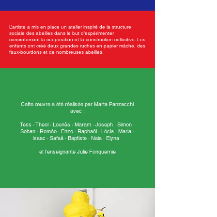
L’artiste a mis en place un atelier inspiré de la structure
sociale des abeilles dans le but d’expérimenter
concrètement la coopération et la construction collective. Les
enfants ont créé deux grandes ruches en papier mâché, des
faux-bourdons et de nombreuses abeilles.
Cette œuvre a été réalisée par Marta Panzacchi
avec :
Tess · Theol · Lounès · Maram · Joseph · Simon ·
Sohan · Roméo · Enzo · Raphaël · Lécia · Maria ·
Isaac · Safaâ · Baptiste · Naïa · Elyna
et l’enseignante Julie Fonquernie