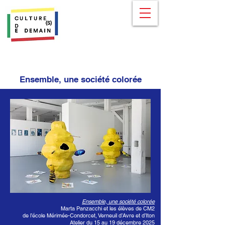
Ensemble, une société colorée
Ensemble, une société colorée
Marta Panzacchi et les élèves de CM2
de l’école Mérimée-Condorcet, Verneuil d’Avre et d’Iton
Atelier du 15 au 19 décembre 2025