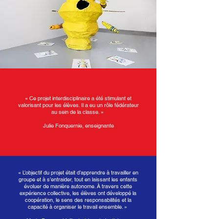
« Ce projet interdisciplinaire a été stimulant et
valorisant pour les élèves. Il a eu un rôle fédérateur
au sein de la classe. »
Julie Fonquernie, enseignante
« L’objectif du projet était d’apprendre à travailler en
groupe et à s’entraider, tout en laissant les enfants
évoluer de manière autonome. À travers cette
expérience collective, les élèves ont développé la
coopération, le sens des responsabilités et la
capacité à organiser le travail ensemble. »