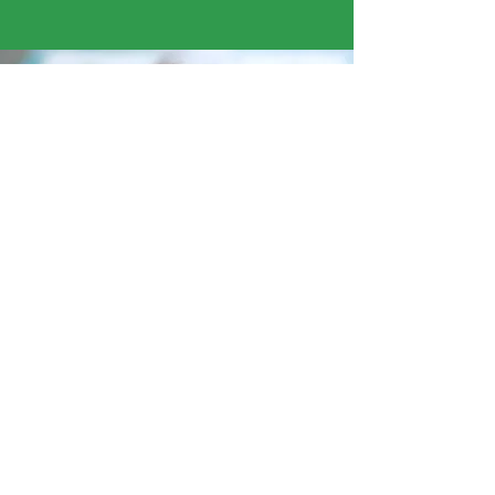
« Ce que j’ai préféré cette semaine, c’était
recouvrir la ruche en papier mâché. La texture
était agréable. »
Sohan