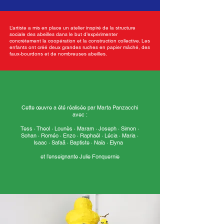
L’artiste a mis en place un atelier inspiré de la structure
sociale des abeilles dans le but d’expérimenter
concrètement la coopération et la construction collective. Les
enfants ont créé deux grandes ruches en papier mâché, des
faux-bourdons et de nombreuses abeilles.
Cette œuvre a été réalisée par Marta Panzacchi
avec :
Tess · Theol · Lounès · Maram · Joseph · Simon ·
Sohan · Roméo · Enzo · Raphaël · Lécia · Maria ·
Isaac · Safaâ · Baptiste · Naïa · Elyna
et l’enseignante Julie Fonquernie