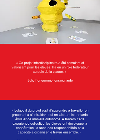
« Ce projet interdisciplinaire a été stimulant et
valorisant pour les élèves. Il a eu un rôle fédérateur
au sein de la classe. »
Julie Fonquernie, enseignante
« L’objectif du projet était d’apprendre à travailler en
groupe et à s’entraider, tout en laissant les enfants
évoluer de manière autonome. À travers cette
expérience collective, les élèves ont développé la
coopération, le sens des responsabilités et la
capacité à organiser le travail ensemble. »