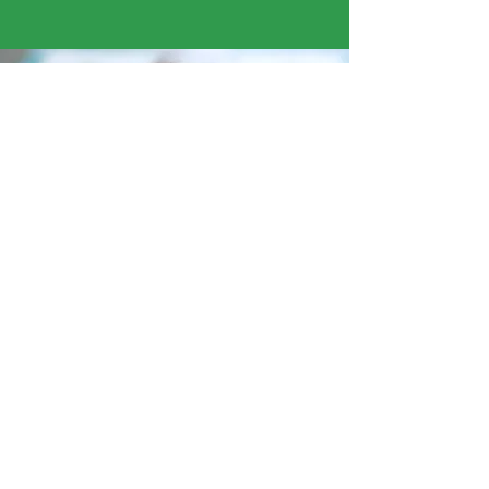
« Ce que j’ai préféré cette semaine, c’était
recouvrir la ruche en papier mâché. La texture
était agréable. »
Sohan