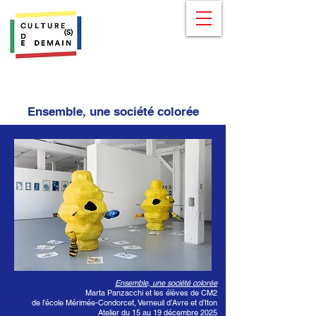
Ensemble, une société colorée
Ensemble, une société colorée
Marta Panzacchi et les élèves de CM2
de l’école Mérimée-Condorcet, Verneuil d’Avre et d’Iton
Atelier du 15 au 19 décembre 2025