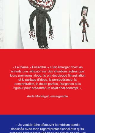
« Le thème « Ensemble » a fait émerger chez les
enfants une réflexion sur des situations autres que
leurs premières idées. Ils ont développé l’imagination
et le partage d’idées, la persévérance, la
concentration, le doute parfois, l’exigence et la
rigueur pour présenter un objet final accompli. »
Aude Montégut, enseignante
« Je voulais faire découvrir le médium bande
dessinée avec mon regard professionnel afin qu’ils