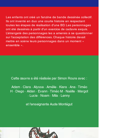
Les enfants ont créé un fanzine de bande dessinée collectif.
Ils ont inventé en duo une courte histoire en respectant
toutes les étapes de réalisation d’une BD. Les personnages
ont été dessinés à partir d’un exercice de cadavre exquis.
L’étrangeté des personnages les a amenés à se questionner
sur l’acceptation des différences. Chaque histoire devait
mettre en scène leurs personnages dans un moment «
ensemble ».
Cette œuvre a été réalisée par Simon Roure avec :
Adam · Clara · Alysse · Amélie · Kiara · Ana · Timéo
H · Diego · Aïdan · Evann · Timéo M · Naëlle · Margot
· Lucie · Noam · Mila · Lenny
et l’enseignante Aude Montégut