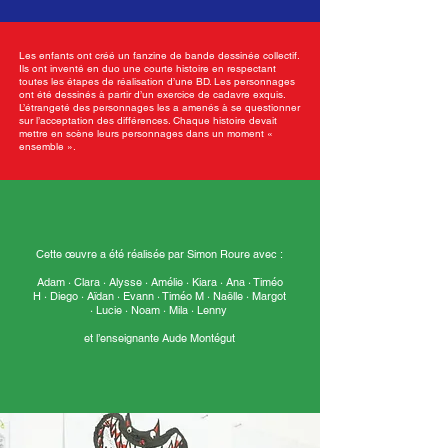
Les enfants ont créé un fanzine de bande dessinée collectif.
Ils ont inventé en duo une courte histoire en respectant
toutes les étapes de réalisation d’une BD. Les personnages
ont été dessinés à partir d’un exercice de cadavre exquis.
L’étrangeté des personnages les a amenés à se questionner
sur l’acceptation des différences. Chaque histoire devait
mettre en scène leurs personnages dans un moment «
ensemble ».
Cette œuvre a été réalisée par Simon Roure avec :
Adam · Clara · Alysse · Amélie · Kiara · Ana · Timéo
H · Diego · Aïdan · Evann · Timéo M · Naëlle · Margot
· Lucie · Noam · Mila · Lenny
et l’enseignante Aude Montégut