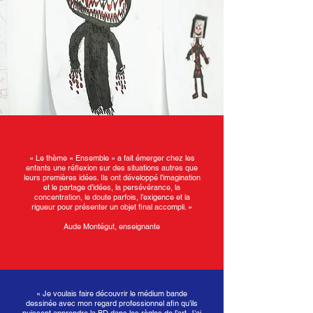
« Le thème « Ensemble » a fait émerger chez les
enfants une réflexion sur des situations autres que
leurs premières idées. Ils ont développé l’imagination
et le partage d’idées, la persévérance, la
concentration, le doute parfois, l’exigence et la
rigueur pour présenter un objet final accompli. »
Aude Montégut, enseignante
« Je voulais faire découvrir le médium bande
dessinée avec mon regard professionnel afin qu’ils