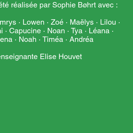
té réalisée par Sophie Bøhrt avec :
mrys · Lowen · Zoé · Maëlys · Lilou ·
i · Capucine · Noan · Tya · Léana ·
lena · Noah · Timéa · Andréa
’enseignante Elise Houvet