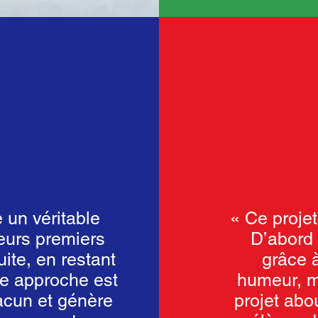
 un véritable
« Ce projet
leurs premiers
D’abord p
uite, en restant
grâce 
tte approche est
humeur, ma
acun et génère
projet abo