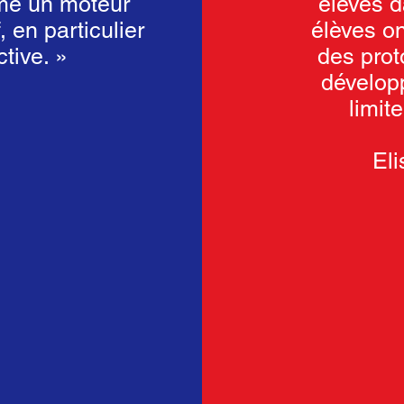
mme un moteur
élèves d
 en particulier
élèves on
tive. »
des prot
dévelop
limit
Eli