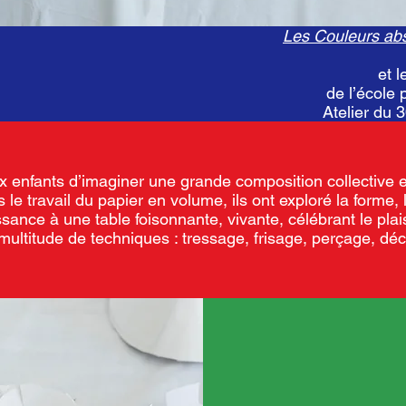
Les Couleurs abs
et 
de l’école 
Atelier du 
 enfants d’imaginer une grande composition collective e
s le travail du papier en volume, ils ont exploré la forme,
ance à une table foisonnante, vivante, célébrant le plai
multitude de techniques : tressage, frisage, perçage, dé