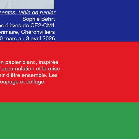
entes, table de papier
Sophie Bøhrt
les élèves de CE2-CM1
primaire, Chéronvilliers
30 mars au 3 avril 2026
n papier blanc, inspirée
 l’accumulation et la mise
sir d’être ensemble. Les
coupage et collage.