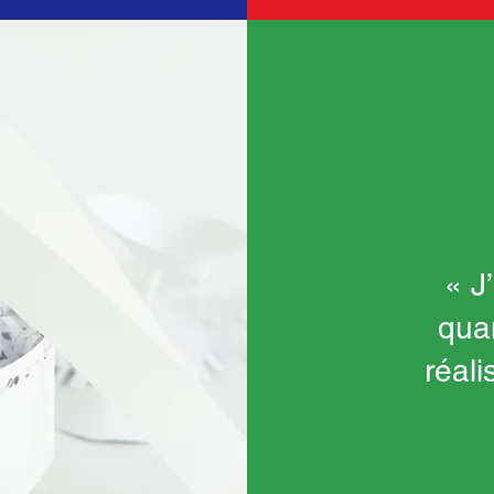
« J’
quan
réal