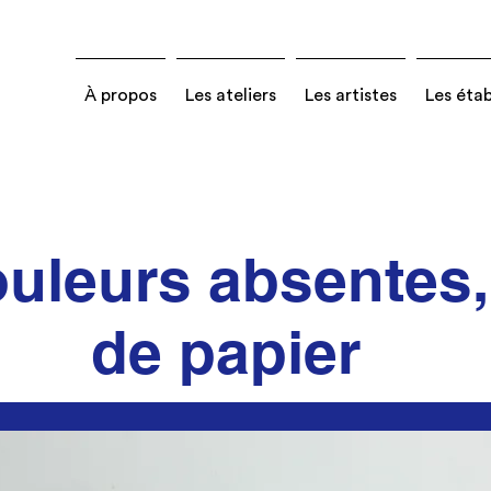
À propos
Les ateliers
Les artistes
Les éta
uleurs absentes,
de papier