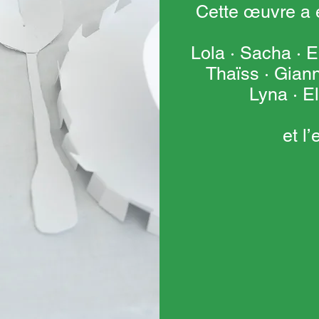
Cette œuvre a é
Lola · Sacha · E
Thaïss · Giann
Lyna · E
et l