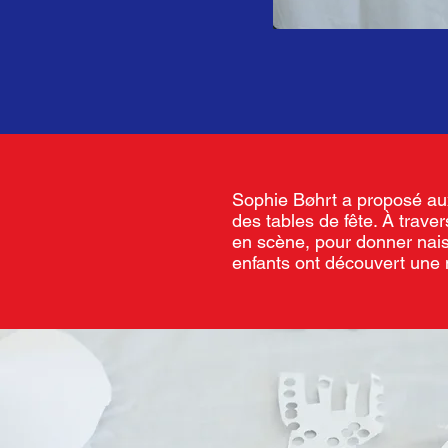
Sophie Bøhrt a proposé aux
des tables de fête. À traver
en scène, pour donner naiss
enfants ont découvert une 