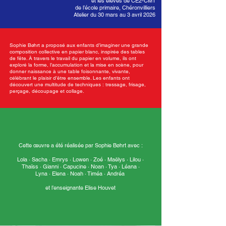
et les élèves de CE2-CM1
de l’école primaire, Chéronvilliers
Atelier du 30 mars au 3 avril 2026
Sophie Bøhrt a proposé aux enfants d’imaginer une grande
composition collective en papier blanc, inspirée des tables
de fête. À travers le travail du papier en volume, ils ont
exploré la forme, l’accumulation et la mise en scène, pour
donner naissance à une table foisonnante, vivante,
célébrant le plaisir d’être ensemble. Les enfants ont
découvert une multitude de techniques : tressage, frisage,
perçage, découpage et collage.
Cette œuvre a été réalisée par Sophie Bøhrt avec :
Lola · Sacha · Emrys · Lowen · Zoé · Maëlys · Lilou ·
Thaïss · Gianni · Capucine · Noan · Tya · Léana ·
Lyna · Elena · Noah · Timéa · Andréa
et l’enseignante Elise Houvet