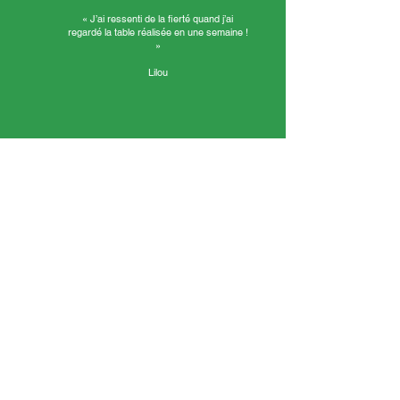
« J’ai ressenti de la fierté quand j’ai
regardé la table réalisée en une semaine !
»
Lilou
« J’ai ressenti de la fierté quand j’ai regardé la