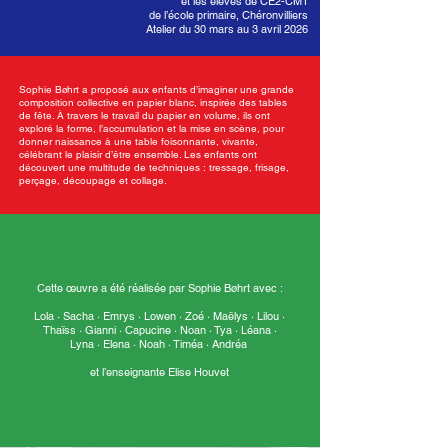
et les élèves de CE2-CM1
de l’école primaire, Chéronvilliers
Atelier du 30 mars au 3 avril 2026
Sophie Bøhrt a proposé aux enfants d’imaginer une grande
composition collective en papier blanc, inspirée des tables
de fête. À travers le travail du papier en volume, ils ont
exploré la forme, l’accumulation et la mise en scène, pour
donner naissance à une table foisonnante, vivante,
célébrant le plaisir d’être ensemble. Les enfants ont
découvert une multitude de techniques : tressage, frisage,
perçage, découpage et collage.
Cette œuvre a été réalisée par Sophie Bøhrt avec :
Lola · Sacha · Emrys · Lowen · Zoé · Maëlys · Lilou ·
Thaïss · Gianni · Capucine · Noan · Tya · Léana ·
Lyna · Elena · Noah · Timéa · Andréa
et l’enseignante Elise Houvet