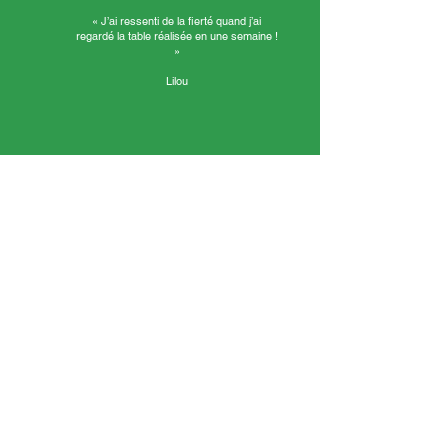
« J’ai ressenti de la fierté quand j’ai
regardé la table réalisée en une semaine !
»
Lilou
« J’ai ressenti de la fierté quand j’ai regardé la