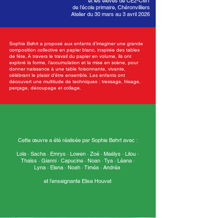
et les élèves de CE2-CM1
de l’école primaire, Chéronvilliers
Atelier du 30 mars au 3 avril 2026
Sophie Bøhrt a proposé aux enfants d’imaginer une grande
composition collective en papier blanc, inspirée des tables
de fête. À travers le travail du papier en volume, ils ont
exploré la forme, l’accumulation et la mise en scène, pour
donner naissance à une table foisonnante, vivante,
célébrant le plaisir d’être ensemble. Les enfants ont
découvert une multitude de techniques : tressage, frisage,
perçage, découpage et collage.
Cette œuvre a été réalisée par Sophie Bøhrt avec :
Lola · Sacha · Emrys · Lowen · Zoé · Maëlys · Lilou ·
Thaïss · Gianni · Capucine · Noan · Tya · Léana ·
Lyna · Elena · Noah · Timéa · Andréa
et l’enseignante Elise Houvet