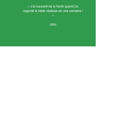
« J’ai ressenti de la fierté quand j’ai
regardé la table réalisée en une semaine !
»
Lilou
« J’ai ressenti de la fierté quand j’ai regardé la