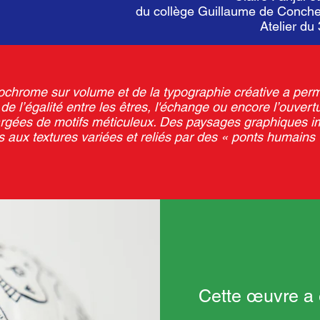
du collège Guillaume de Conch
Atelier d
chrome sur volume et de la typographie créative a perm
 l’égalité entre les êtres, l'échange ou encore l’ouvert
argées de motifs méticuleux. Des paysages graphiques i
 aux textures variées et reliés par des « ponts humains 
Cette œuvre a é