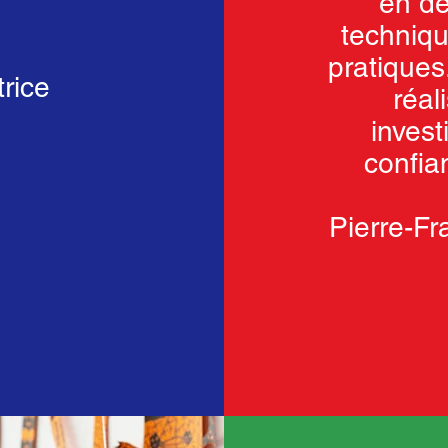
en dé
techniqu
pratiques
trice
réal
invest
confia
Pierre-Fr