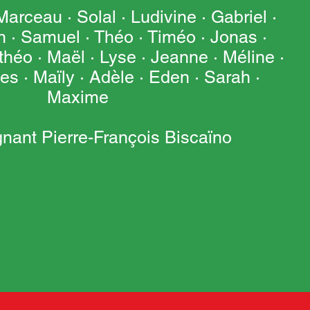
arceau · Solal · Ludivine · Gabriel ·
 · Samuel · Théo · Timéo · Jonas ·
théo · Maël · Lyse · Jeanne · Méline ·
es · Maïly · Adèle · Eden · Sarah ·
Maxime
ignant Pierre-François Biscaïno