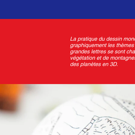
La pratique du dessin mono
graphiquement les thèmes de
grandes lettres se sont ch
végétation et de montagnes
des planètes en 3D.