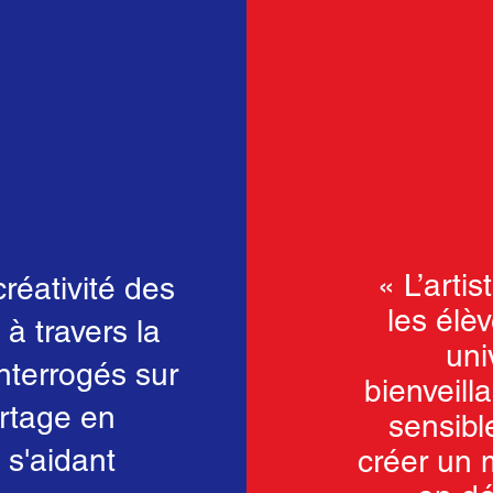
« L’arti
réativité des
les élè
 à travers la
uni
interrogés sur
bienveil
artage en
sensibl
 s'aidant
créer un 