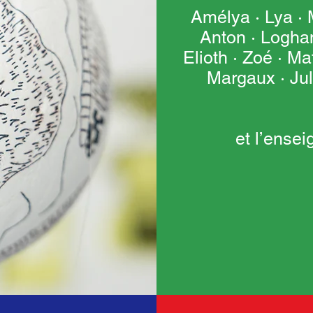
Amélya · Lya · M
Anton · Loghan
Elioth · Zoé · Ma
Margaux · Jul
et l’ense