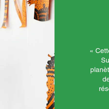
« Cett
Su
planèt
de
rés