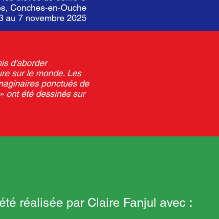
es, Conches-en-Ouche
u 3 au 7 novembre 2025
is d'aborder
ure sur le monde. Les
maginaires ponctués de
» ont été dessinés sur
té réalisée par Claire Fanjul avec :