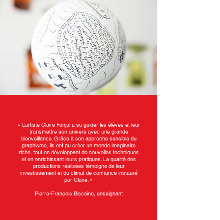
« L’artiste Claire Fanjul a su guider les élèves et leur
transmettre son univers avec une grande
bienveillance. Grâce à son approche sensible du
graphisme, ils ont pu créer un monde imaginaire
riche, tout en développant de nouvelles techniques
et en enrichissant leurs pratiques. La qualité des
productions réalisées témoigne de leur
investissement et du climat de confiance instauré
par Claire. »
Pierre-François Biscaïno, enseignant