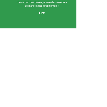
beaucoup de choses, à faire des réserves
de blanc et des graphismes. »
Elioth
« Dessiner sur une sphère, ça change du dessin
sur papier. Cette semaine, on a découvert un lieu
et une artiste qu’on ne connaissait pas. »