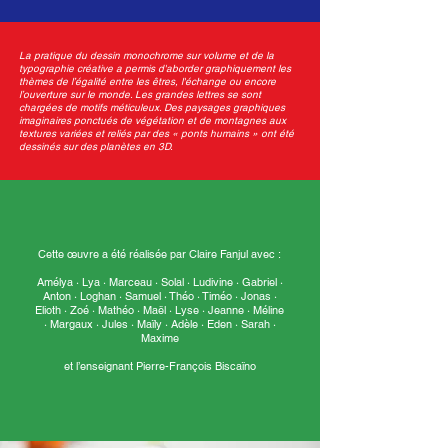
La pratique du dessin monochrome sur volume et de la
typographie créative a permis d'aborder graphiquement les
thèmes de l’égalité entre les êtres, l'échange ou encore
l’ouverture sur le monde. Les grandes lettres se sont
chargées de motifs méticuleux. Des paysages graphiques
imaginaires ponctués de végétation et de montagnes aux
textures variées et reliés par des « ponts humains » ont été
dessinés sur des planètes en 3D.
Cette œuvre a été réalisée par Claire Fanjul avec :
Amélya · Lya · Marceau · Solal · Ludivine · Gabriel ·
Anton · Loghan · Samuel · Théo · Timéo · Jonas ·
Elioth · Zoé · Mathéo · Maël · Lyse · Jeanne · Méline
· Margaux · Jules · Maïly · Adèle · Eden · Sarah ·
Maxime
et l’enseignant Pierre-François Biscaïno