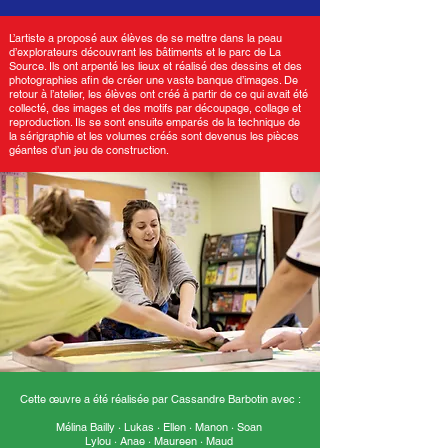
L’artiste a proposé aux élèves de se mettre dans la peau
d’explorateurs découvrant les bâtiments et le parc de La
Source. Ils ont arpenté les lieux et réalisé des dessins et des
photographies aﬁn de créer une vaste banque d’images. De
retour à l’atelier, les élèves ont créé à partir de ce qui avait été
collecté, des images et des motifs par découpage, collage et
reproduction. Ils se sont ensuite emparés de la technique de
la sérigraphie et les volumes créés sont devenus les pièces
géantes d’un jeu de construction.
Cette œuvre a été réalisée par Cassandre Barbotin avec :
Mélina Bailly · Lukas · Ellen · Manon · Soan
Lylou · Anae · Maureen · Maud