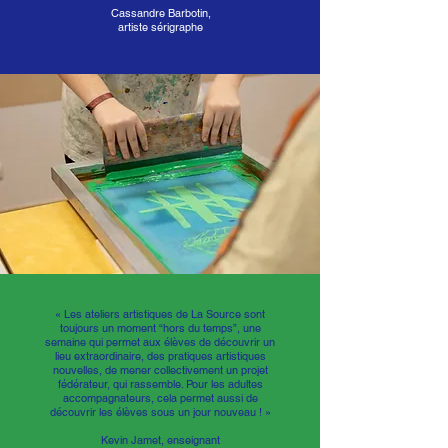
Cassandre Barbotin,
artiste sérigraphe
«
Les ateliers artistiques de La Source sont
toujours un moment “hors du temps”, une
semaine qui permet aux élèves de découvrir un
lieu extraordinaire, des pratiques artistiques
nouvelles, de mener collectivement un projet
fédérateur, qui rassemble. Pour les adultes
accompagnateurs, cela permet aussi de
découvrir les élèves sous un jour nouveau ! »
Kevin Jamet, enseignant