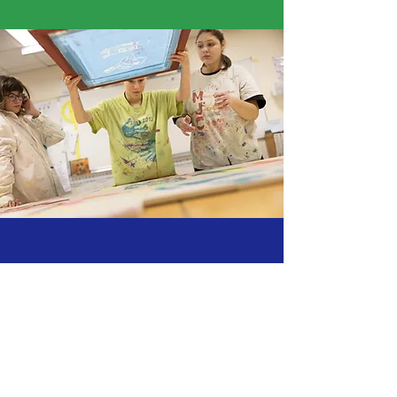
«
La sérigraphie, c’est d’abord: “séri”, ça veut
dire “soie”, et “graphie”, ça veut dire “écrire” ou
“dessiner”. »
Angel