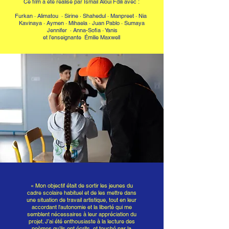
Ce film a été réalisé par Ismail Aloui Fdili avec :
Furkan · Alimatou · Sirine
·
Shahedul · Manpreet · Nia
Kavinaya · Aymen · Mihaela
·
Juan Pablo · Sumaya
Jennifer · Anna-Sofia
·
Yanis
et l’enseignante Émilie Maxwell
«
Mon objectif était de sortir les jeunes du
cadre scolaire habituel et de les mettre dans
une situation de travail artistique, tout en leur
accordant l'autonomie et la liberté qui me
semblent nécessaires à leur appréciation du
projet. J’ai été enthousiaste à la lecture des
poèmes qu’ils ont écrits, et touché par la