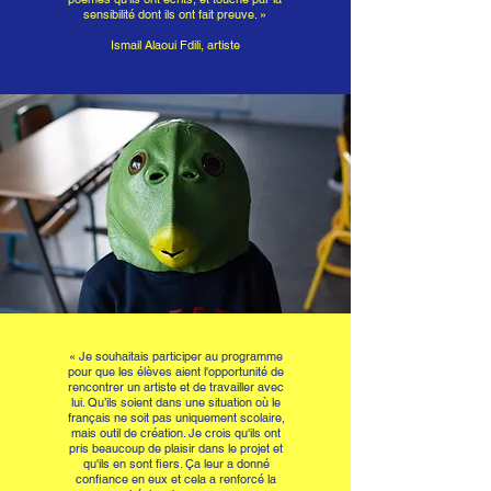
sensibilité dont ils ont fait preuve. »
Ismail Alaoui Fdili, artiste
« Je souhaitais participer au programme
pour que les élèves aient l'opportunité de
rencontrer un artiste et de travailler avec
lui. Qu’ils soient dans une situation où le
français ne soit pas uniquement scolaire,
mais outil de création. Je crois qu'ils ont
pris beaucoup de plaisir dans le projet et
qu'ils en sont fiers. Ça leur a donné
confiance en eux et cela a renforcé la