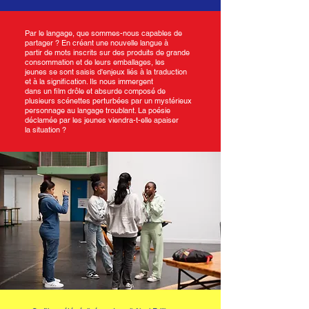
Par le langage, que sommes-nous capables de
partager ? En créant une nouvelle langue à
partir de mots inscrits sur des produits de grande
consommation et de leurs emballages, les
jeunes se sont saisis d'enjeux liés à la traduction
et à la signification. Ils nous immergent
dans un film drôle et absurde composé de
plusieurs scénettes perturbées par un mystérieux
personnage au langage troublant. La poésie
déclamée par les jeunes viendra-t-elle apaiser
la situation ?