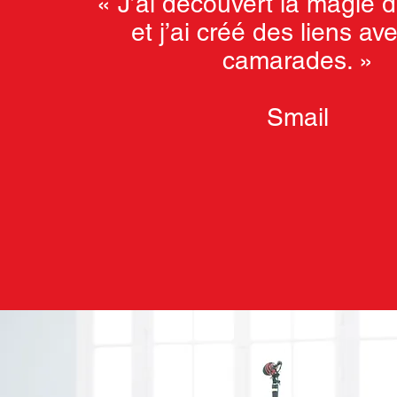
« J’ai découvert la magie 
et j’ai créé des liens a
camarades. »
Smail