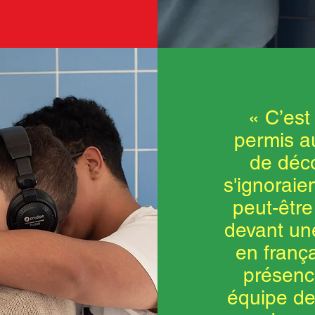
« C’est
permis a
de déco
s'ignoraie
peut-être
devant une
en frança
présence
équipe de 