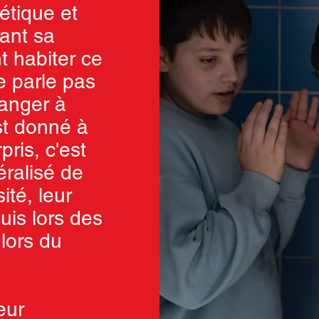
étique et
vant sa
 habiter ce
 parle pas
ranger à
st donné à
pris, c'est
éralisé de
ité, leur
uis lors des
 lors du
eur