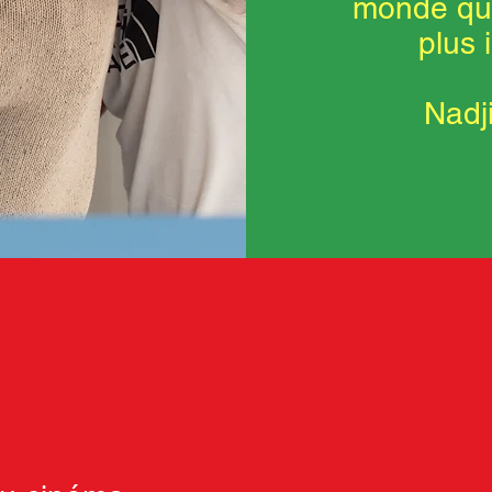
monde qui
plus 
Nadj