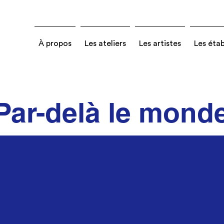
À propos
Les ateliers
Les artistes
Les éta
Par-delà le mond