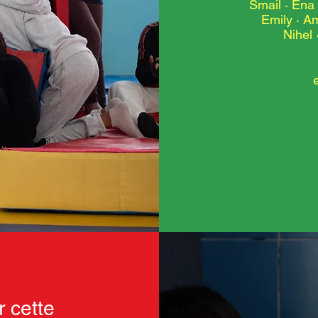
Smail · Ena
Emily · A
Nihel 
r cette