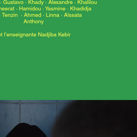
 · Gustavo
·
Khady · Alexandre · Khalilou
meerat
·
Hamidou · Yasmine · Khadidja
· Tenzin · Ahmed · Linna · Aïssata
Anthony
et l’enseignante Nadjiba Kebir