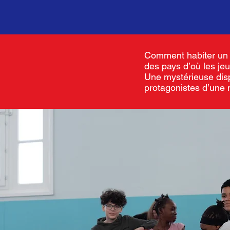
Comment habiter un te
des pays d’où les je
Une mystérieuse disp
protagonistes d’une 