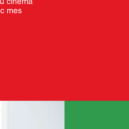
du cinéma
vec mes