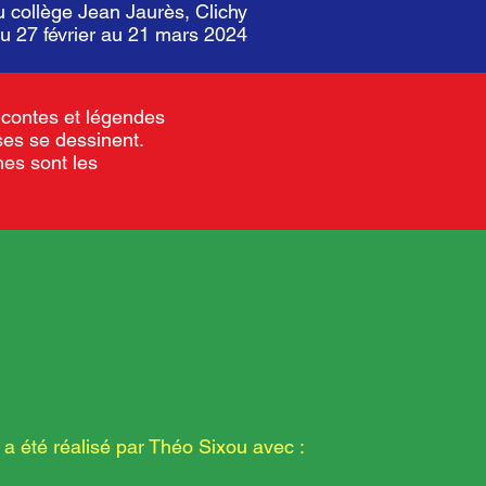
u collège Jean Jaurès, Clichy
du 27 février au 21 mars 2024
e contes et légendes
ses se dessinent.
nes sont les
 a été réalisé par Théo Sixou avec :