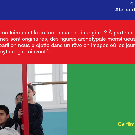
d
Atelier 
rritoire dont la culture nous est étrangère ? À partir d
unes sont originaires, des figures archétypale monstrueu
arition nous projette dans un rêve en images où les jeu
mythologie réinventée.
Ce film