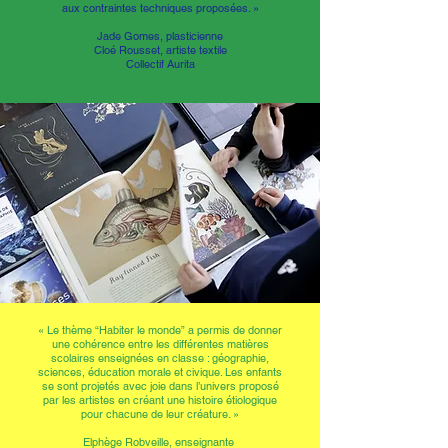
aux contraintes techniques proposées. »
Jade Gomes, plasticienne
Cloé Rousset, artiste textile
Collectif Aurita
«
Le thème “Habiter le monde” a permis de donner
une cohérence entre les différentes matières
scolaires enseignées en classe : géographie,
sciences, éducation morale et civique. Les enfants
se sont projetés avec joie dans l’univers proposé
par les artistes en créant une histoire étiologique
pour chacune de leur créature. »
Elphège Robveille, enseignante