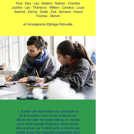
Paul · Elsa · Léo
·
Adalind · Nathan · Charline
Justine · Léo · Thérence
·
William · Candice · Louis
Salomé · Sacha · Giulia
·
Zoé · Aymane · Imane
Thomas · Manon
et l’enseignante Elphège Robveille
«
À partir des techniques du cyanotype et
de la broderie, nous avons proposé aux
élèves de créer de toutes pièces un monde
sous-marin peuplé d’animaux. Nous avons
été surprises par l’intérêt qu’ils ont porté aux
cartes et par leur capacité d’adaptation face