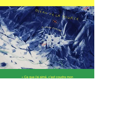
«
Ce que j’ai aimé, c’est coudre mon
personnage. J’ai bien aimé les techniques
que j’ai apprises parce que maintenant je
peux en faire à la maison ou chez ma
mamie. »
Giulia