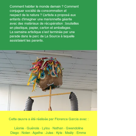
Comment habiter le monde demain ? Comment
conjuguer société de consommation et
respect de la nature ? L’artiste a proposé aux
enfants d’imaginer une marionnette géante
avec des matériaux de récupération : bouteilles
en plastique, papier, carton et emballages.
La semaine artistique s’est terminée par une
parade dans le parc de La Source à laquelle
assistaient les parents.
Cette œuvre a été réalisée par Florence Garcia avec :
Léonie
·
Guénola
·
Lylou
·
Nathan
·
Gwendoline
Diego
·
Nolan
·
Agathe
·
Jules
·
Kyle
·
Maëly
·
Emma