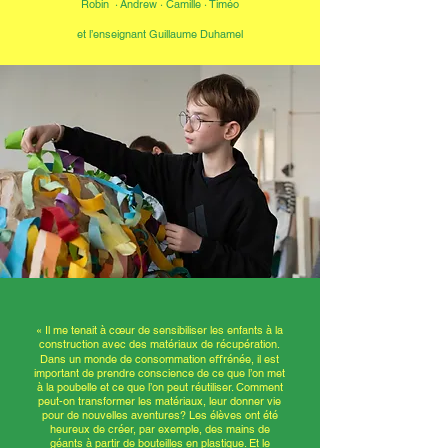
Robin
·
Andrew
·
Camille
·
Timéo
et l’enseignant Guillaume Duhamel
«
Il me tenait à cœur de sensibiliser les enfants à la
construction avec des matériaux de récupération.
Dans un monde de consommation eﬀrénée, il est
important de prendre conscience de ce que l’on met
à la poubelle et ce que l’on peut réutiliser. Comment
peut-on transformer les matériaux, leur donner vie
pour de nouvelles aventures? Les élèves ont été
heureux de créer, par exemple, des mains de
géants à partir de bouteilles en plastique.
Et le