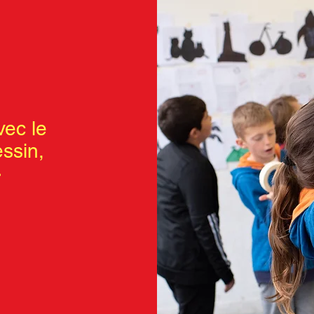
vec le
essin,
»