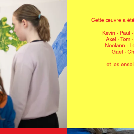
Cette œuvre a été
Kevin · Paul 
Axel · Tom ·
Noëlann · Lo
Gael · Ch
et les ense