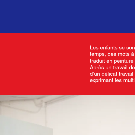
Les enfants se so
temps, des mots à y 
traduit en peintur
Après un travail de
d’un délicat travai
exprimant les mult