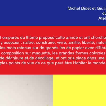
Michel Bidet et Giuli
d
Ate
nt emparés du thème proposé cette année et ont cherché
associer : naître, construire, vivre, amitié, liberté, nature
e les mots retenus sur de grands lés de papier avec diﬀé
 composition sur maquette, les grandes formes colorées on
l de déchirure et de décollage, et ont pris place dans une 
iples points de vue de ce que peut être Habiter le monde