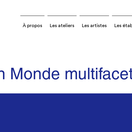
À propos
Les ateliers
Les artistes
Les éta
n Monde multifacet