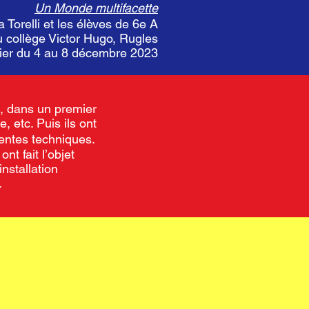
Un Monde multifacette
a Torelli et les élèves de 6e A
u collège Victor Hugo, Rugles
lier du 4 au 8 décembre 2023
, dans un premier
, etc. Puis ils ont
rentes techniques.
t fait l’objet
installation
.