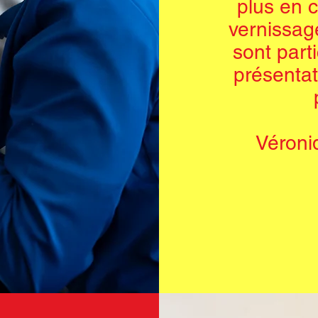
plus en c
vernissag
sont part
présentat
Véroni