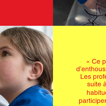
«
Ce p
d’enthous
Les prof
suite à
habitu
participe