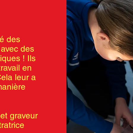
vé des
s avec des
ques ! Ils
ravail en
ela leur a
manière
 et graveur
tratrice