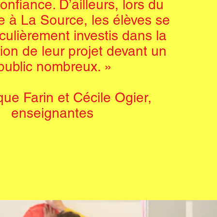
onﬁance. D’ailleurs, lors du
e à La Source, les élèves se
iculièrement investis dans la
ion de leur projet devant un
public nombreux. »
que Farin et
Cécile Ogier,
enseignantes