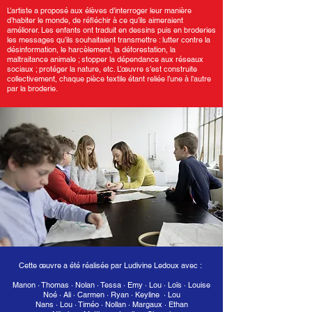
L’artiste a proposé aux élèves d’interroger leur manière
d’habiter le monde, de réﬂéchir à ce qu’ils aimeraient
améliorer. Les enfants ont traduit en dessins puis en broderies
les messages qu’ils souhaitaient transmettre : lutter contre la
désinformation, le harcèlement, la déforestation, la
maltraitance animale ; stopper la dépendance aux réseaux
sociaux ; protéger la nature, etc. L’œuvre s’est construite
collectivement, chaque pièce textile étant reliée l’une à l’autre
par la broderie.
Cette œuvre a été réalisée par Ludivine Ledoux avec :
Manon · Thomas · Nolan · Tessa · Emy · Lou · Loïs · Louise
Noé · Ali · Carmen · Ryan · Keyline · Lou
Nans · Lou · Timéo · Nollan · Margaux · Ethan