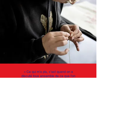
«
Ce qui m’a plu, c’est quand on a
discuté tous ensemble de ce que l’on
aimerait changer dans le monde.
J’ai adoré la broderie ;
je pensais
que ce serait plus dur. »
Keyline