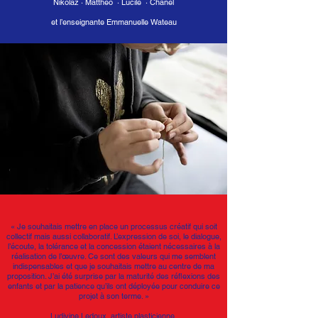
Nikolaz · Mattheo · Lucile · Chanel
et l’enseignante Emmanuelle Wateau
«
Je souhaitais mettre en place un processus créatif qui soit
collectif mais aussi collaboratif. L’expression de soi, le dialogue,
l’écoute, la tolérance et la concession étaient nécessaires à la
réalisation de l’œuvre. Ce sont des valeurs qui me semblent
indispensables et que je souhaitais mettre au centre de ma
proposition. J’ai été surprise par la maturité des réﬂexions des
enfants et par la patience qu’ils ont déployée pour conduire ce
projet à son terme. »
Ludivine Ledoux, artiste plasticienne