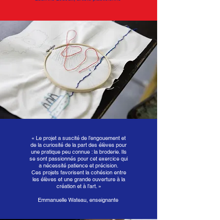
«
Le projet a suscité de l’engouement et
de la curiosité de la part des élèves pour
une pratique peu connue : la broderie. Ils
se sont passionnés pour cet exercice qui
a nécessité patience et précision.
Ces projets favorisent la cohésion entre
les élèves et une grande ouverture à la
création et à l’art. »
Emmanuelle Wateau, enseignante